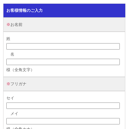
株主・投資家情報 TOP
経営理念
お客様情報のご入力
経営方針
サステナビリティ TOP
沿革
※
お名前
財務・業績
サステナビリティ宣言
組織図
採用情報 TOP
姓
IRライブラリ
担当役員メッセージ
事業内容
新卒採用
株式情報
名
重要課題（マテリアリティ）
役員一覧
キャリア採用
個人投資家の皆様へ
様（全角文字）
環境
所在地
パート・アルバイト採用
※
フリガナ
社会
ガバナンス
セイ
スポーツ振興（ベルーナドーム）
メイ