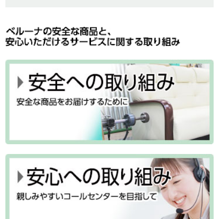
会社概要
経営理念
株主・投資家情報 TOP
沿革
経営方針
組織図
財務・業績
事業内容
サステナビリティ TOP
IRライブラリ
役員一覧
サステナビリティ宣言
株式情報
所在地
担当役員メッセージ
採用情報 TOP
個人投資家の皆様へ
重要課題（マテリアリティ）
新卒採用
環境
キャリア採用
社会