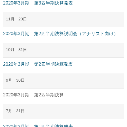
2020年3月期 第3四半期決算発表
11月 20日
2020年3月期 第2四半期決算説明会（アナリスト向け）
10月 31日
2020年3月期 第2四半期決算発表
9月 30日
2020年3月期 第2四半期決算
7月 31日
2020年3月期 第1四半期決算発表