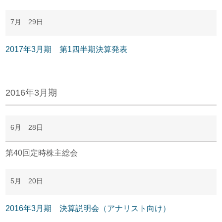
7月 29日
2017年3月期 第1四半期決算発表
2016年3月期
6月 28日
第40回定時株主総会
5月 20日
2016年3月期 決算説明会（アナリスト向け）