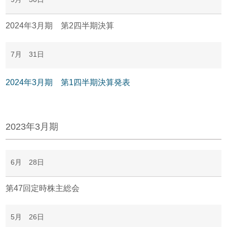
2024年3月期 第2四半期決算
7月 31日
2024年3月期 第1四半期決算発表
2023年3月期
6月 28日
第47回定時株主総会
5月 26日