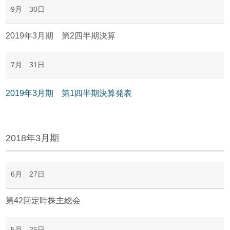
9月 30日
2019年3月期 第2四半期決算
7月 31日
2019年3月期 第1四半期決算発表
2018年3月期
6月 27日
第42回定時株主総会
5月 25日