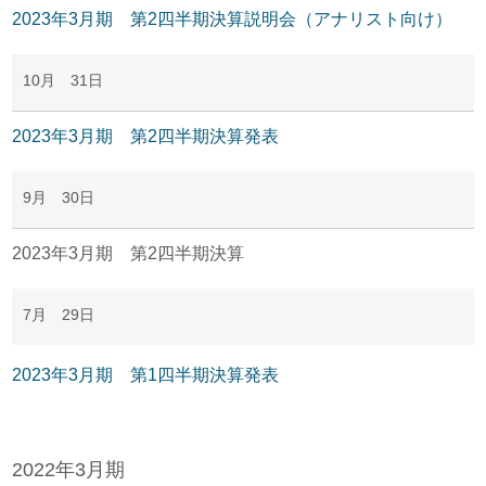
2023年3月期 第2四半期決算説明会（アナリスト向け）
10月 31日
2023年3月期 第2四半期決算発表
9月 30日
2023年3月期 第2四半期決算
7月 29日
2023年3月期 第1四半期決算発表
2022年3月期