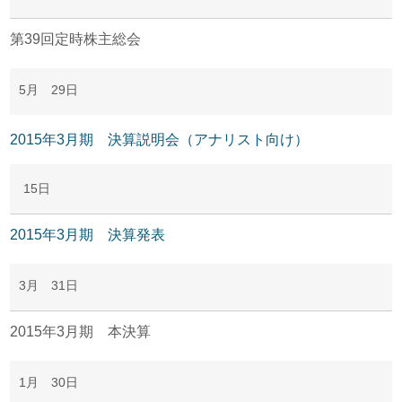
第39回定時株主総会
5月 29日
2015年3月期 決算説明会（アナリスト向け）
15日
2015年3月期 決算発表
3月 31日
2015年3月期 本決算
1月 30日