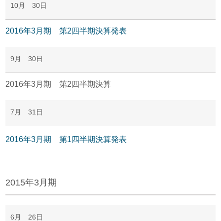
10月 30日
2016年3月期 第2四半期決算発表
9月 30日
2016年3月期 第2四半期決算
7月 31日
2016年3月期 第1四半期決算発表
2015年3月期
6月 26日