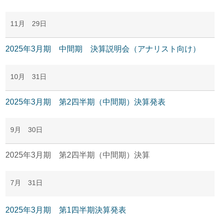
11月 29日
2025年3月期 中間期 決算説明会（アナリスト向け）
10月 31日
2025年3月期 第2四半期（中間期）決算発表
9月 30日
2025年3月期 第2四半期（中間期）決算
7月 31日
2025年3月期 第1四半期決算発表