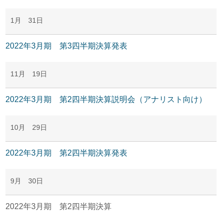
1月 31日
2022年3月期 第3四半期決算発表
11月 19日
2022年3月期 第2四半期決算説明会（アナリスト向け）
10月 29日
2022年3月期 第2四半期決算発表
9月 30日
2022年3月期 第2四半期決算