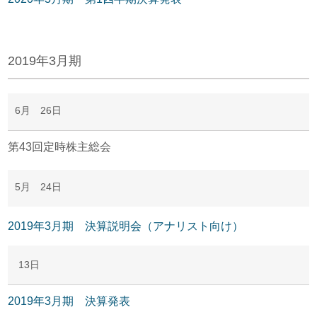
2019年3月期
6月 26日
第43回定時株主総会
5月 24日
2019年3月期 決算説明会（アナリスト向け）
13日
2019年3月期 決算発表