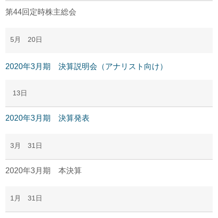
第44回定時株主総会
5月 20日
2020年3月期 決算説明会（アナリスト向け）
13日
2020年3月期 決算発表
3月 31日
2020年3月期 本決算
1月 31日