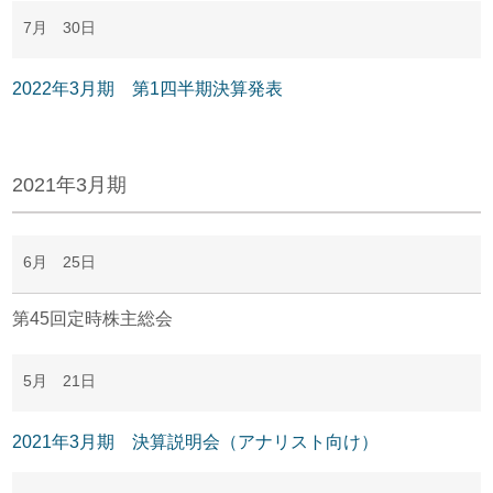
7月 30日
2022年3月期 第1四半期決算発表
2021年3月期
6月 25日
第45回定時株主総会
5月 21日
2021年3月期 決算説明会（アナリスト向け）