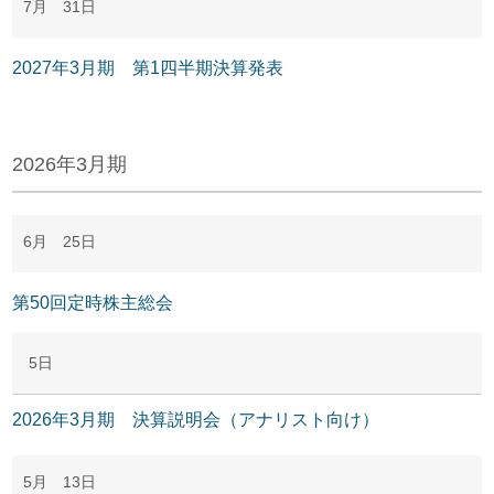
7月 31日
2027年3月期 第1四半期決算発表
2026年3月期
6月 25日
第50回定時株主総会
5日
2026年3月期 決算説明会（アナリスト向け）
5月 13日