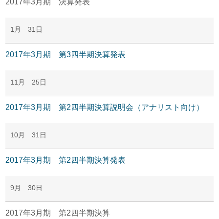
2017年3月期 決算発表
1月 31日
2017年3月期 第3四半期決算発表
11月 25日
2017年3月期 第2四半期決算説明会（アナリスト向け）
10月 31日
2017年3月期 第2四半期決算発表
9月 30日
2017年3月期 第2四半期決算