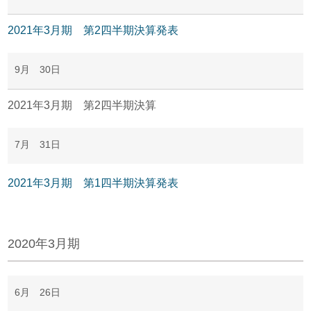
2021年3月期 第2四半期決算発表
9月 30日
2021年3月期 第2四半期決算
7月 31日
2021年3月期 第1四半期決算発表
2020年3月期
6月 26日