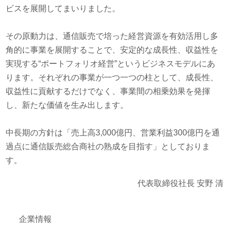
株主・投資家情報 TOP
ビスを展開してまいりました。
経営理念
経営方針
サステナビリティ TOP
沿革
その原動力は、通信販売で培った経営資源を有効活用し多
財務・業績
角的に事業を展開することで、安定的な成長性、収益性を
サステナビリティ宣言
組織図
実現する“ポートフォリオ経営”というビジネスモデルにあ
採用情報 TOP
IRライブラリ
ります。それぞれの事業が一つ一つの柱として、成長性、
担当役員メッセージ
事業内容
新卒採用
収益性に貢献するだけでなく、事業間の相乗効果を発揮
株式情報
重要課題（マテリアリティ）
役員一覧
し、新たな価値を生み出します。
キャリア採用
個人投資家の皆様へ
環境
所在地
中長期の方針は「売上高3,000億円、営業利益300億円を通
パート・アルバイト採用
過点に通信販売総合商社の熟成を目指す」としておりま
社会
す。
ガバナンス
代表取締役社長 安野 清
スポーツ振興（ベルーナドーム）
企業情報