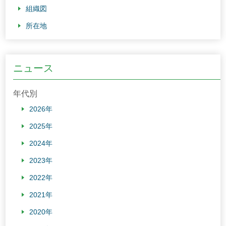
株主・投資家情報 TOP
組織図
経営理念
所在地
経営方針
サステナビリティ TOP
沿革
財務・業績
サステナビリティ宣言
組織図
採用情報 TOP
ニュース
IRライブラリ
担当役員メッセージ
事業内容
新卒採用
年代別
株式情報
重要課題（マテリアリティ）
役員一覧
キャリア採用
2026年
個人投資家の皆様へ
環境
所在地
2025年
パート・アルバイト採用
2024年
社会
2023年
ガバナンス
2022年
スポーツ振興（ベルーナドーム）
2021年
2020年