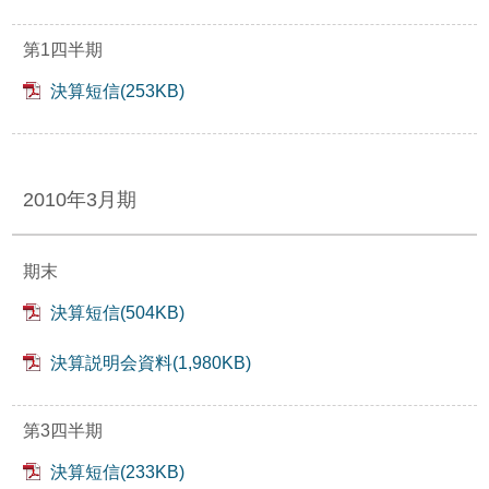
第1四半期
決算短信(253KB)
2010年3月期
期末
決算短信(504KB)
決算説明会資料(1,980KB)
第3四半期
決算短信(233KB)