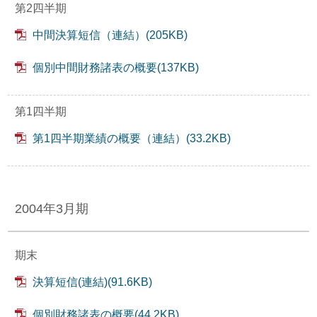
第2四半期
中間決算短信（連結）(205KB)
個別中間財務諸表の概要(137KB)
第1四半期
第1四半期業績の概要（連結）(33.2KB)
2004年3月期
期末
決算短信(連結)(91.6KB)
個別財務諸表の概要(44.2KB)