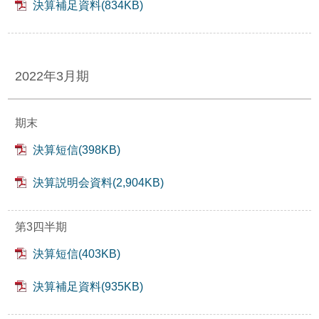
決算補足資料(834KB)
2022年3月期
期末
決算短信(398KB)
決算説明会資料(2,904KB)
第3四半期
決算短信(403KB)
決算補足資料(935KB)