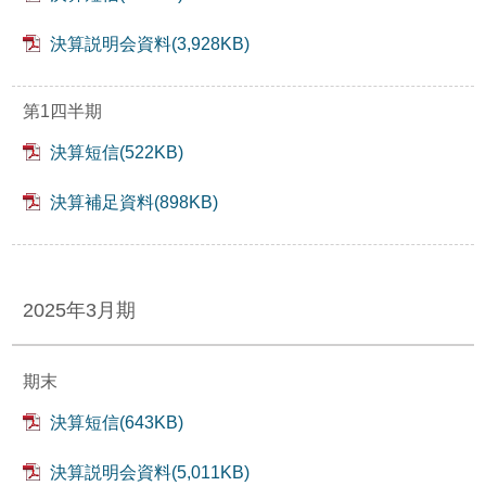
決算説明会資料(3,928KB)
第1四半期
決算短信(522KB)
決算補足資料(898KB)
2025年3月期
期末
決算短信(643KB)
決算説明会資料(5,011KB)