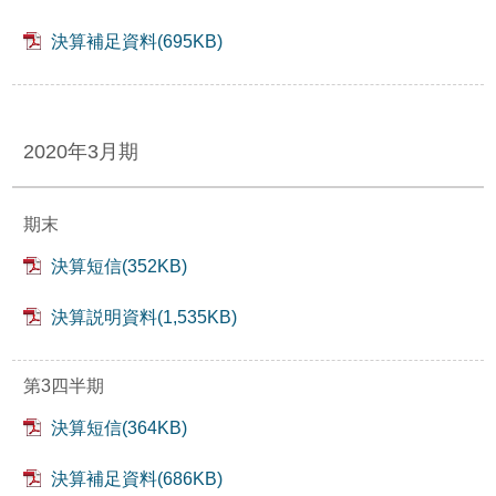
決算補足資料(695KB)
2020年3月期
期末
決算短信(352KB)
決算説明資料(1,535KB)
第3四半期
決算短信(364KB)
決算補足資料(686KB)