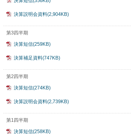
決算短信(356KB)
決算説明会資料(2,904KB)
第3四半期
決算短信(259KB)
決算補足資料(747KB)
第2四半期
決算短信(274KB)
決算説明会資料(2,739KB)
第1四半期
決算短信(258KB)