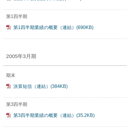
第1四半期
第1四半期業績の概要（連結）(690KB)
2005年3月期
期末
決算短信（連結）(384KB)
第3四半期
第3四半期業績の概要（連結）(35.2KB)