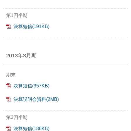
第1四半期
決算短信(191KB)
2013年3月期
期末
決算短信(357KB)
決算説明会資料(2MB)
第3四半期
決算短信(186KB)