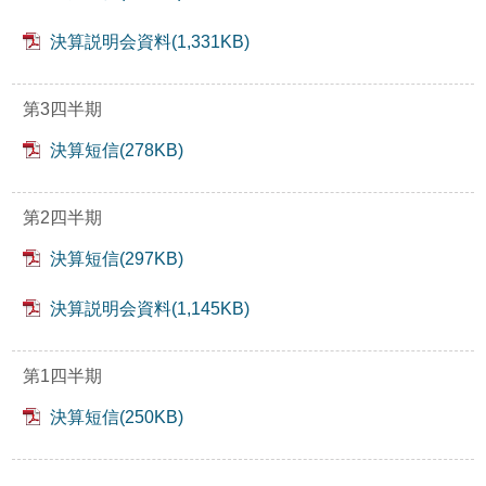
決算説明会資料(1,331KB)
第3四半期
決算短信(278KB)
第2四半期
決算短信(297KB)
決算説明会資料(1,145KB)
第1四半期
決算短信(250KB)