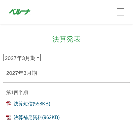
決算発表
2027年3月期
第1四半期
企業情報 TOP
決算短信(558KB)
社長メッセージ
決算補足資料(962KB)
会社概要