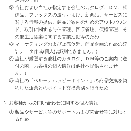
連絡のため
株主・投資家情報 TOP
経営理念
②
当社および当社が指定する会社のカタログ、ＤＭ、試
供品、ファックスの送付および、新商品、サービスに
経営方針
サステナビリティ TOP
沿革
関する情報の提供、商品ご案内のためのアウトバウン
財務・業績
ド、取引に関する与信管理、回収管理、債権管理、そ
サステナビリティ宣言
組織図
の他生活提案に関する営業活動等のため
採用情報 TOP
IRライブラリ
③
マーケティングおよび販売促進、商品企画のための統
担当役員メッセージ
事業内容
新卒採用
計データ作成(個人は識別できません。)
株式情報
④
当社が厳選する他社のカタログ、ＤＭ等のご案内（送
重要課題（マテリアリティ）
役員一覧
キャリア採用
付の際、お客様の個人情報は他社へ提供されませ
個人投資家の皆様へ
環境
所在地
ん。）
パート・アルバイト採用
⑤
当社の「ベルーナハッピーポイント」の商品交換を契
社会
約した企業とのポイント交換業務を行うため
ガバナンス
お客様からの問い合わせに関する個人情報
スポーツ振興（ベルーナドーム）
①
製品やサービス等のサポートおよび問合せ等に対応す
るため