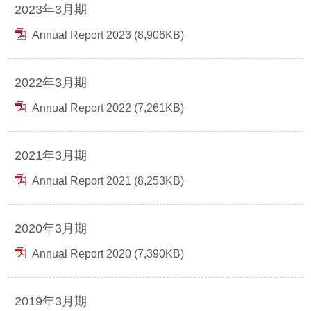
株主・投資家情報 TOP
2023年3月期
経営理念
Annual Report 2023 (8,906KB)
経営方針
サステナビリティ TOP
沿革
財務・業績
サステナビリティ宣言
組織図
2022年3月期
採用情報 TOP
IRライブラリ
Annual Report 2022 (7,261KB)
担当役員メッセージ
事業内容
新卒採用
株式情報
重要課題（マテリアリティ）
役員一覧
キャリア採用
2021年3月期
個人投資家の皆様へ
環境
所在地
Annual Report 2021 (8,253KB)
パート・アルバイト採用
社会
2020年3月期
ガバナンス
Annual Report 2020 (7,390KB)
スポーツ振興（ベルーナドーム）
2019年3月期