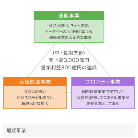
株主・投資家情報 TOP
経営理念
経営方針
サステナビリティ TOP
沿革
財務・業績
サステナビリティ宣言
組織図
採用情報 TOP
IRライブラリ
担当役員メッセージ
事業内容
新卒採用
株式情報
重要課題（マテリアリティ）
役員一覧
キャリア採用
個人投資家の皆様へ
環境
所在地
パート・アルバイト採用
社会
ガバナンス
スポーツ振興（ベルーナドーム）
通販事業