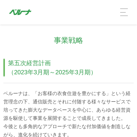
事業戦略
第五次経営計画
（2023年3月期～2025年3月期）
ベルーナは、「お客様の衣食住遊を豊かにする」という経
営理念の下、通信販売とそれに付随する様々なサービスで
企業情報 TOP
培ってきた膨大なデータベースを中心に、あらゆる経営資
社長メッセージ
源を駆使して事業を展開することで成長してきました。
今後とも多角的なアプローチで新たな付加価値を創造しな
会社概要
がら、進化を続けていきます。