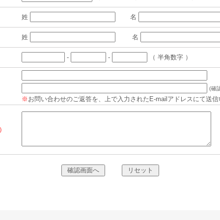
姓
名
姓
名
-
-
（ 半角数字 ）
(確
※
お問い合わせのご返答を、上で入力されたE-mailアドレスにて送
 ）