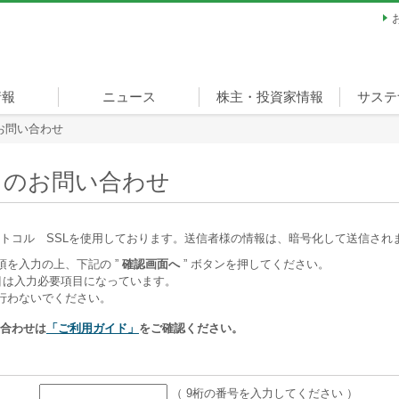
情報
ニュース
株主・投資家情報
サステ
お問い合わせ
ージ
経営方針
財務・業績
IRライブラリ
株式情報
個人投資家の皆様へ
サステ
担当役
主要実
お客様
取引先
株主様
従業員
地域と
環境の
スポー
新型コ
宣言
（ベル
感染症
いて
てのお問い合わせ
トコル SSLを使用しております。送信者様の情報は、暗号化して送信され
を入力の上、下記の ”
確認画面へ
” ボタンを押してください。
目は入力必要項目になっています。
行わないでください。
合わせは
「ご利用ガイド」
をご確認ください。
（ 9桁の番号を入力してください ）