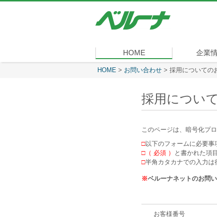
株
式
会
社
ベ
HOME
企業
ル
ー
現在表示しているページ
HOME
>
お問い合わせ
>
採用についての
社長メッセ
会社概要
経営理念
沿革
組織図
事業内容
役員一覧
所在地
ナ
採用につい
このページは、暗号化プロ
□
以下のフォームに必要事項
□（ 必須 ）
と書かれた項
□
半角カタカナでの入力は
※
ベルーナネットのお問い
お客様番号