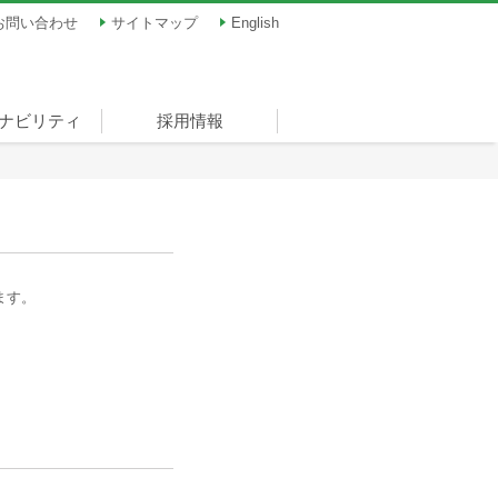
お問い合わせ
サイトマップ
English
ナビリティ
採用情報
ナビリティ
員メッセージ
践項目
のために
様とともに
のために
とともに
ともに
ために
ツ振興
ロナウイルス
新卒採用
キャリア採用
パート・アルバイト
選考プロセス
ーナドーム）
への対策につ
採用
ます。