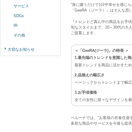
“身に纏うだけで1日中幸せを感じ
サービス
「GeeRA（ジーラ）」はそんな思いを
SDGs
『トレンドど真ん中の商品をお手頃
IR
旬なスタイルまで、20～30代の
ご提案します。
その他
大切なお知らせ
＜「GeeRA(ジーラ)」の特長 ＞
1.最先端のトレンドを意識した
最新トレンドを商品に活かすため
2.品揃えの幅広さ
ベーシックからトレンドまで幅
3.お手頃価格
全ての女性に様々なデザインを
ベルーナでは、"お客様の衣食住遊
多彩な商品やサービスを今後も提供