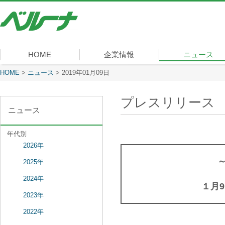
株
式
会
社
ベ
HOME
企業情報
ニュース
ル
ー
現在表示しているページ
HOME
>
ニュース
>
2019年01月09日
社長メッセージ
会社概要
経営理念
沿革
組織図
事業内容
役員一覧
所在地
ナ
プレスリリース
ニュース
年代別
2026年
2025年
2024年
１月
2023年
2022年