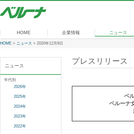
株
式
会
社
ベ
HOME
企業情報
ニュース
ル
ー
現在表示しているページ
HOME
>
ニュース
>
2020年12月8日
社長メッセージ
会社概要
経営理念
沿革
組織図
事業内容
役員一覧
所在地
ナ
プレスリリース
ニュース
年代別
2026年
ベ
2025年
ベルーナ
2024年
2023年
2022年