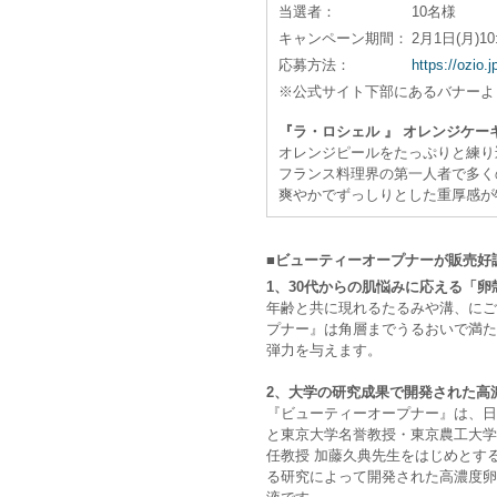
当選者：
10名様
キャンペーン期間：
2月1日(月)10
応募方法：
https://ozio.j
※公式サイト下部にあるバナーよ
『ラ・ロシェル 』 オレンジケー
オレンジピールをたっぷりと練り
フランス料理界の第一人者で多く
爽やかでずっしりとした重厚感が
■ビューティーオープナーが販売好
1、30代からの肌悩みに応える「卵
年齢と共に現れるたるみや溝、にご
プナー』は角層までうるおいで満た
弾力を与えます。
2、大学の研究成果で開発された高
『ビューティーオープナー』は、日
と東京大学名誉教授・東京農工大学
任教授 加藤久典先生をはじめとす
る研究によって開発された高濃度卵