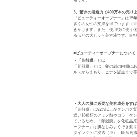
液です。
3、驚きの浸透力で400万本の売り
『ビューティーオープナー』は15
多くの女性の支持を得ています（※
きかけます。また、使用後に使う化
るほどの大ヒット美容液です。
※角
■ビューティーオープナーについて
・「卵殻膜」とは
「卵殻膜」とは、卵の殻の内側にあ
ルスからまもり、ヒナを誕生まで導
・大人の肌に必要な美容成分をすば
「卵殻膜」は92%以上がタンパク
近い18種類のアミノ酸やコラーゲ
ているため、「卵殻膜」を化粧品原
ープナー』は肌なじみよく行き渡り
ダイレクトに浸透（※）。95％高