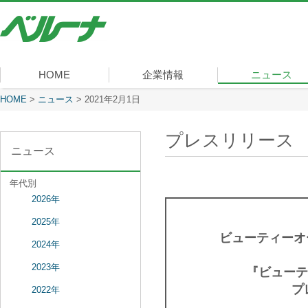
株
式
会
社
ベ
HOME
企業情報
ニュース
ル
ー
現在表示しているページ
HOME
>
ニュース
>
2021年2月1日
社長メッセージ
会社概要
経営理念
沿革
組織図
事業内容
役員一覧
所在地
ナ
プレスリリース
ニュース
年代別
2026年
2025年
ビューティーオ
2024年
2023年
『ビュー
プ
2022年