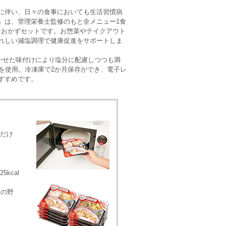
に伴い、日々の食事においても生活習慣病
」は、管理栄養士監修のもと全メニュー1食
シーなおかずセットです。お惣菜やテイクアウト
れしい減塩調理で健康促進をサポートしま
かせた味付けにより塩分に配慮しつつも満
を使用。冷凍庫で2か月保存ができ、電子レ
すすめです。
だけ
kcal
上の野