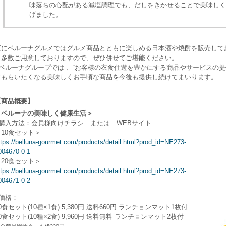
味落ちの心配がある減塩調理でも、だしをきかせることで美味しく
げました。
更にベルーナグルメではグルメ商品とともに楽しめる日本酒や焼酎を販売して
も多数ご用意しておりますので、ぜひ併せてご堪能ください。
ベルーナグループでは 、“お客様の衣食住遊を豊かにする商品やサービスの提
てもらいたくなる美味しくお手頃な商品を今後も提供し続けてまいります。
【商品概要】
＜ベルーナの美味しく健康生活＞
■購入方法：会員様向けチラシ または WEBサイト
＜10食セット＞
ttps://belluna-gourmet.com/products/detail.html?prod_id=NE273-
004670-0-1
＜20食セット＞
ttps://belluna-gourmet.com/products/detail.html?prod_id=NE273-
004671-0-2
■価格：
0食セット(10種×1食) 5,380円 送料660円 ランチョンマット1枚付
0食セット(10種×2食) 9,960円 送料無料 ランチョンマット2枚付