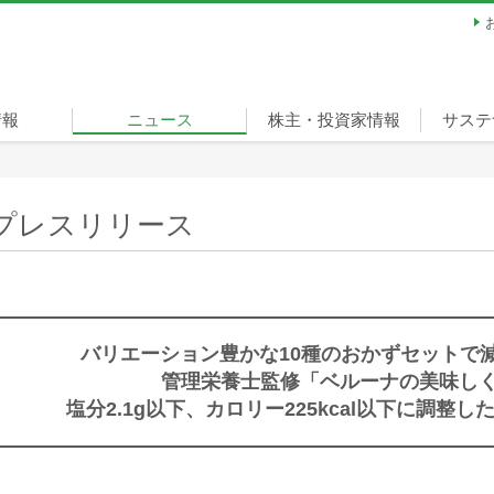
情報
ニュース
株主・投資家情報
サステ
ージ
経営方針
財務・業績
IRライブラリ
株式情報
個人投資家の皆様へ
サステ
担当役
重要課
環境
社会
ガバナ
スポー
宣言
リティ
（ベル
プレスリリース
バリエーション豊かな10種のおかずセットで
管理栄養士監修「ベルーナの美味し
塩分2.1g以下、カロリー225kcal以下に調整