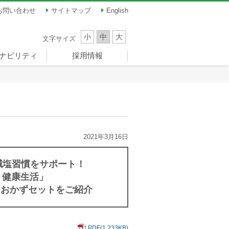
お問い合わせ
サイトマップ
English
小
中
大
文字サイズ
ナビリティ
採用情報
ナビリティ
員メッセージ
題（マテリア
ンス
ツ振興
新卒採用
キャリア採用
パート・アルバイト
）
ーナドーム）
採用
2021年3月16日
減塩習慣をサポート！
く健康生活」
したおかずセットをご紹介
PDF(1,233KB)