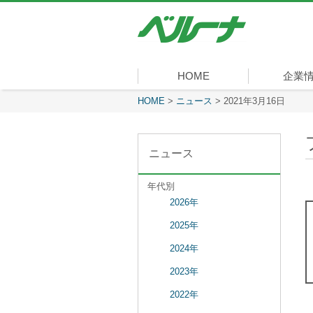
株
式
会
社
ベ
HOME
企業
ル
ー
現在表示しているページ
HOME
>
ニュース
>
2021年3月16日
社長メッセ
会社概要
経営理念
沿革
組織図
事業内容
役員一覧
所在地
ナ
ニュース
年代別
2026年
2025年
2024年
2023年
2022年