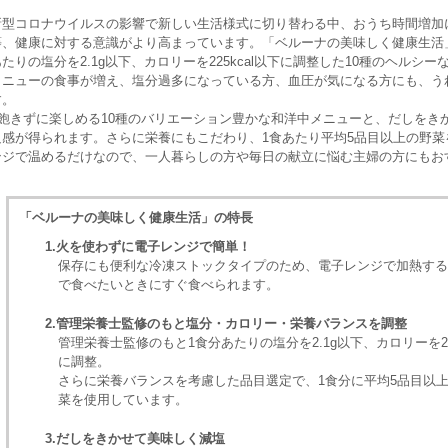
新型コロナウイルスの影響で新しい生活様式に切り替わる中、おうち時間増加
等、健康に対する意識がより高まっています。「ベルーナの美味しく健康生活
あたりの塩分を2.1g以下、カロリーを225kcal以下に調整した10種のヘル
メニューの食事が増え、塩分過多になっている方、血圧が気になる方にも、う
す。
飽きずに楽しめる10種のバリエーション豊かな和洋中メニューと、だしをき
足感が得られます。さらに栄養にもこだわり、1食あたり平均5品目以上の野菜
ンジで温めるだけなので、一人暮らしの方や毎日の献立に悩む主婦の方にもお
「ベルーナの美味しく健康生活」の特長
1.火を使わずに電子レンジで簡単！
保存にも便利な冷凍ストックタイプのため、電子レンジで加熱する
で食べたいときにすぐ食べられます。
2.管理栄養士監修のもと塩分・カロリー・栄養バランスを調整
管理栄養士監修のもと1食分あたりの塩分を2.1g以下、カロリーを225
に調整。
さらに栄養バランスを考慮した品目選定で、1食分に平均5品目以
菜を使用しています。
3.だしをきかせて美味しく減塩