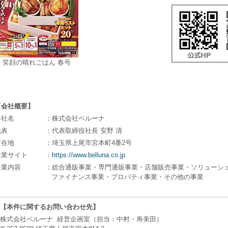
笑顔の晴れごはん 春号
【会社概要】
会社名
：株式会社ベルーナ
代表
：代表取締役社長 安野 清
所在地
：埼玉県上尾市宮本町4番2号
企業サイト
：
https://www.belluna.co.jp
事業内容
：総合通販事業・専門通販事業・店舗販売事業・ソリューシ
ファイナンス事業・プロパティ事業・その他の事業
【本件に関するお問い合わせ先】
株式会社ベルーナ 経営企画室（担当：中村・寿美田）