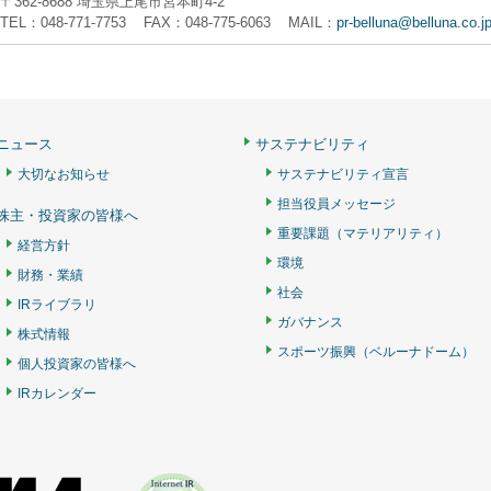
〒362-8688 埼玉県上尾市宮本町4-2
TEL：048-771-7753 FAX：048-775-6063 MAIL：
pr-belluna@belluna.co.j
ニュース
サステナビリティ
大切なお知らせ
サステナビリティ宣言
担当役員メッセージ
株主・投資家の皆様へ
重要課題（マテリアリティ）
経営方針
環境
財務・業績
社会
IRライブラリ
ガバナンス
株式情報
スポーツ振興（ベルーナドーム）
個人投資家の皆様へ
IRカレンダー