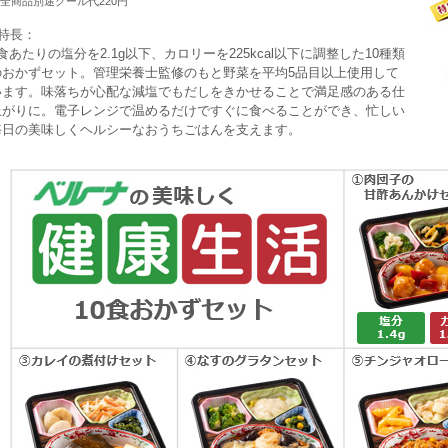
全商品別途クール代220円
■特長：
食あたりの塩分を2.1g以下、カロリーを225kcal以下に調整した10種類
のおかずセット。管理栄養士監修のもと野菜を平均5品目以上使用して
います。味落ちが心配な減塩でもだしをきかせることで満足感のある仕
上がりに。電子レンジで温めるだけですぐに食べることができ、忙しい
毎日の美味しくヘルシーなおうちごはんを支えます。