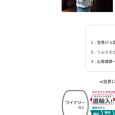
1．世界17
2．ソムリエ
3．お客様第
≪世界1