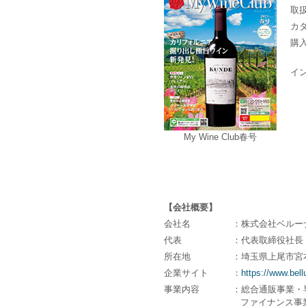
取
カ
購
イ
My Wine Club春号
【会社概要】
会社名
：株式会社ベルー
代表
：代表取締役社長 
所在地
：埼玉県上尾市宮
企業サイト
：
https://www.bell
事業内容
：総合通販事業・
ファイナンス事