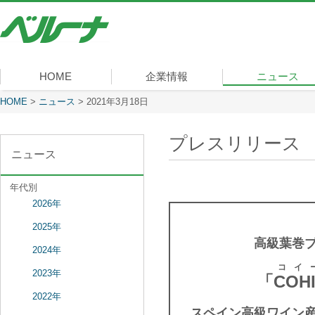
株
式
会
社
ベ
HOME
企業情報
ニュース
ル
ー
現在表示しているページ
HOME
>
ニュース
>
2021年3月18日
社長メッセージ
会社概要
経営理念
沿革
組織図
事業内容
役員一覧
所在地
ナ
プレスリリース
ニュース
年代別
2026年
2025年
高級葉巻
2024年
コイ
2023年
「
COH
2022年
スペイン高級ワイン