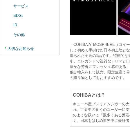
サービス
SDGs
IR
その他
「COHIBA ATMOSPHERE
大切なお知らせ
して初めて手掛けた日本初上陸とな
造られた至高の1品です。特徴的な
す。エレガントで複雑なアロマと口
豊かな芳香にフレッシュ感のある、バラ
独占輸入をして販売。限定生産で希
の贈り物としてもおすすめです。
COHIBAとは？
キューバ産プレミアムシガーの大人
れ、世界中の多くのユーザーに支
のような扱いで「数多くある葉巻
く、日本をはじめ世界中に愛好者