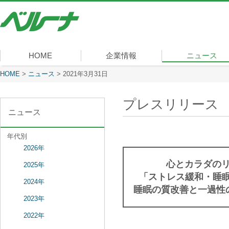
株
式
会
社
ベ
HOME
企業情報
ニュース
ル
ー
現在表示しているページ
HOME
>
ニュース
>
2021年3月31日
社長メッセージ
会社概要
経営理念
沿革
組織図
事業内容
役員一覧
所在地
ナ
プレスリリース
ニュース
年代別
2026年
心とカラダの
2025年
「ストレス緩和・睡眠
2024年
睡眠の質改善と一過性の
2023年
2022年