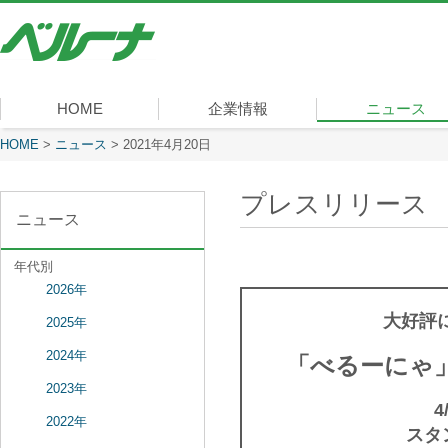
株
式
会
社
ベ
HOME
企業情報
ニュース
ル
ー
現在表示しているページ
HOME
>
ニュース
>
2021年4月20日
社長メッセージ
会社概要
経営理念
沿革
組織図
事業内容
役員一覧
所在地
ナ
プレスリリース
ニュース
年代別
2026年
大好評
2025年
2024年
「べるーにゃ」
2023年
2022年
スタ