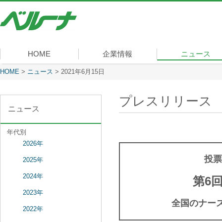
株
式
会
社
ベ
HOME
企業情報
ニュース
ル
ー
現在表示しているページ
HOME
>
ニュース
>
2021年6月15日
社長メッセージ
会社概要
経営理念
沿革
組織図
事業内容
役員一覧
所在地
ナ
プレスリリース
ニュース
年代別
2026年
投票
2025年
2024年
第6
2023年
全国のナース
2022年