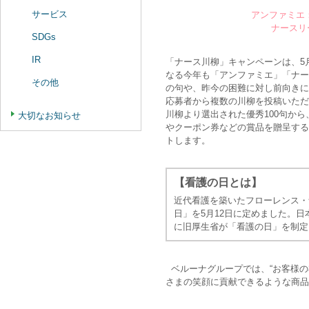
サービス
アンファミエ
ナースリ
SDGs
IR
「ナース川柳」キャンペーンは、5月
なる今年も「アンファミエ」「ナー
その他
の句や、昨今の困難に対し前向きに
応募者から複数の川柳を投稿いただ
川柳より選出された優秀100句か
大切なお知らせ
やクーポン券などの賞品を贈呈するほ
トします。
【看護の日とは】
近代看護を築いたフローレンス・
日」を5月12日に定めました。日
に旧厚生省が「看護の日」を制定
ベルーナグループでは、“お客様の
さまの笑顔に貢献できるような商品