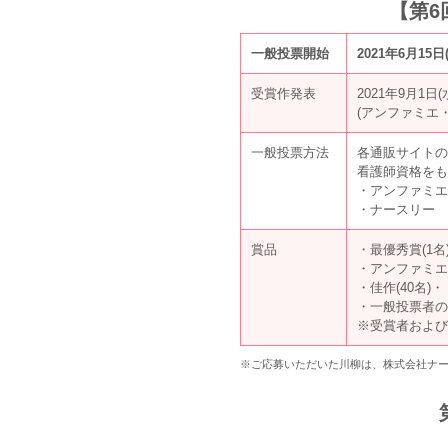
【第
一般投票開始
2021年6月15
受賞作発表
2021年9月1日
(アンファミエ
一般投票方法
各通販サイトの
看護師資格をも
・アンファミエ
・ナースリー 
賞品
・最優秀賞(1
・アンファミエ
・佳作(40名)
・一般投票者の中
※受賞者および
※ご応募いただいた川柳は、株式会社ナー