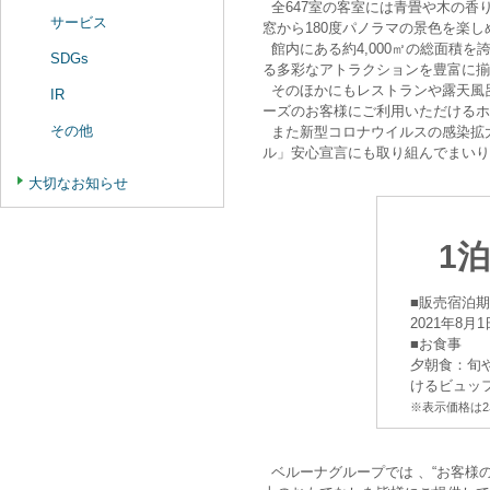
全647室の客室には青畳や木の香
サービス
窓から180度パノラマの景色を楽
館内にある約4,000㎡の総面積
SDGs
る多彩なアトラクションを豊富に揃
そのほかにもレストランや露天風
IR
ーズのお客様にご利用いただけるホ
その他
また新型コロナウイルスの感染拡
ル」安心宣言にも取り組んでまいり
大切なお知らせ
1泊
■販売宿泊
2021年8月
■お食事
夕朝食：旬
けるビュッ
※表示価格は2
ベルーナグループでは 、“お客様