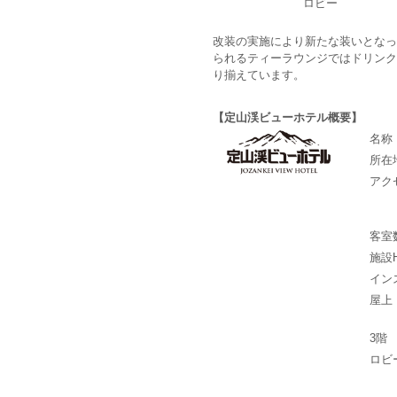
ロビー
改装の実施により新たな装いとなっ
られるティーラウンジではドリンク
り揃えています。
【定山渓ビューホテル概要】
名称
所在
アク
客室
施設
イン
屋上
3階
ロビ