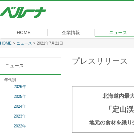
株
式
会
社
ベ
HOME
企業情報
ニュース
ル
ー
現在表示しているページ
HOME
>
ニュース
>
2021年7月21日
社長メッセージ
会社概要
経営理念
沿革
組織図
事業内容
役員一覧
所在地
ナ
プレスリリース
ニュース
年代別
2026年
北海道内最
2025年
2024年
「定山渓
2023年
地元の食材を織り
2022年