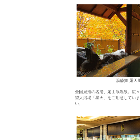
湯酔郷 露天
全国屈指の名湯、定山渓温泉。広々
望大浴場「星天」をご用意していま
い。