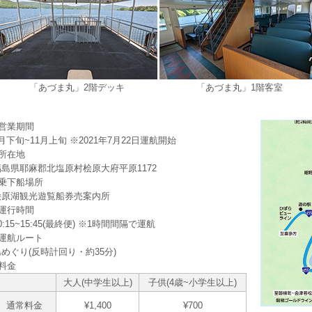
「あづま丸」2階デッキ
「あづま丸」1階客室
■営業期間
月下旬~11月上旬 ※2021年7月22日運航開始
■所在地
福島県耶麻郡北塩原村桧原大府平原1172
■乗下船場所
桧原湖観光遊覧船券売案内所
■運行時間
0:15~15:45(最終便) ※1時間間隔で運航
■運航ルート
島めぐり(反時計回り・約35分)
■料金
大人(中学生以上)
子供(4歳~小学生以上)
通常料金
¥1,400
¥700