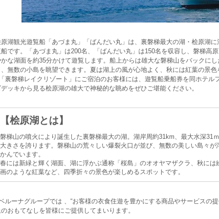
桧原湖観光遊覧船「あづま丸」「ばんだい丸」は、裏磐梯最大の湖・桧原湖に
覧船です。「あづま丸」は200名、「ばんだい丸」は150名を収容し、磐梯高
やかな湖面を約35分かけて遊覧します。船上からは雄大な磐梯山をバックに
き、無数の小島を眺望できます。夏は湖上の風が心地よく、秋には紅葉の景色
「裏磐梯レイクリゾート」にご宿泊のお客様には、遊覧船乗船券を同ホテル
ズデッキから見る桧原湖の雄大で神秘的な眺めをぜひご堪能ください。
【桧原湖とは】
磐梯山の噴火により誕生した裏磐梯最大の湖。湖岸周約31km、最大水深31
大きさを誇ります。磐梯山の荒々しい爆裂火口が並び、無数の美しい島々が
かんでいます。
春には新緑と輝く湖面、湖に浮かぶ通称「桜島」のオオヤマザクラ、秋には
画のような紅葉など、四季折々の景色が楽しめるスポットです。
ベルーナグループでは 、“お客様の衣食住遊を豊かにする商品やサービスの提
上のおもてなしを皆様にご提供してまいります。