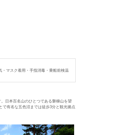
気・マスク着用・手指消毒・乗船前検温
す。日本百名山のひとつである磐梯山を望
とで有名な五色沼までは徒歩3分と観光拠点