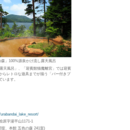
森」100%源泉かけ流し露天風呂
の露天風呂」、「迎賓館猫魔離宮」では迎賓
からレトロな遊具までが揃う「バー付きプ
ています。
urabandai_lake_resort/
原字湯平山1171-1
3室、本館 五色の森 241室)