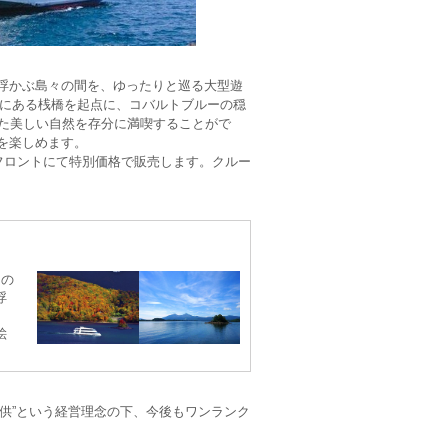
浮かぶ島々の間を、ゆったりと巡る大型遊
原にある桟橋を起点に、コバルトブルーの穏
した美しい自然を存分に満喫することがで
を楽しめます。
フロントにて特別価格で販売します。クルー
ｍの
浮
絵
供”という経営理念の下、今後もワンランク