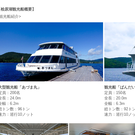
【桧原湖観光船概要】
<観光船紹介>
大型観光船「あづま丸」
観光船「ばんだ
定員：200名
定員：150名
全長：24.0m
全長：20.0m
全幅：6.2m
全幅：6.3m
総トン数：96トン
総トン数：92ト
速力：巡行10ノット
速力：巡行10ノ