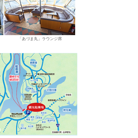
「あづま丸」ラウンジ席