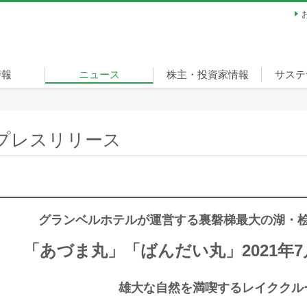
情報
ニュース
株主・投資家情報
サステ
ージ
経営方針
財務・業績
IRライブラリ
株式情報
個人投資家の皆様へ
サステ
担当役
重要課
環境
社会
ガバナ
スポー
宣言
リティ
（ベル
プレスリリース
グランベルホテルが運営する裏磐梯最大の湖・
「あづま丸」「ばんだい丸」2021年7月
雄大な自然を満喫するレイククル