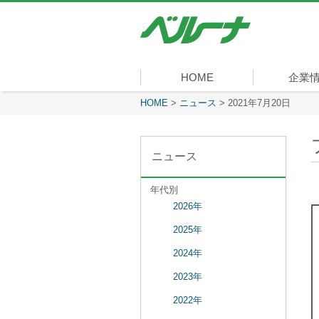
株
式
会
社
ベ
HOME
企業
ル
ー
現在表示しているページ
HOME
>
ニュース
>
2021年7月20日
社長メッセ
会社概要
経営理念
沿革
組織図
事業内容
役員一覧
所在地
ナ
ニュース
年代別
2026年
2025年
2024年
2023年
2022年