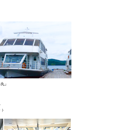
い丸」
ン
ット