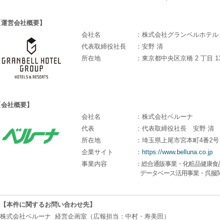
【運営会社概要】
会社名
：株式会社グランベルホテル
代表取締役社長
：安野 清
所在地
：東京都中央区京橋 2 丁目 13-
【会社概要】
会社名
：株式会社ベルーナ
代表
：代表取締役社長 安野 清
所在地
：埼玉県上尾市宮本町4番2号
企業サイト
：
https://www.belluna.co.jp
事業内容
：総合通販事業・化粧品健康食
データベース活用事業・呉服
【本件に関するお問い合わせ先】
株式会社ベルーナ 経営企画室（広報担当：中村・寿美田）