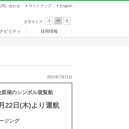
お問い合わせ
サイトマップ
English
小
中
大
文字サイズ
ナビリティ
採用情報
ナビリティ
員メッセージ
題（マテリア
ンス
ツ振興
新卒採用
キャリア採用
パート・アルバイト
）
ーナドーム）
採用
2021年7月21日
桧原湖のシンボル遊覧船
22日(木)より運航
ージング