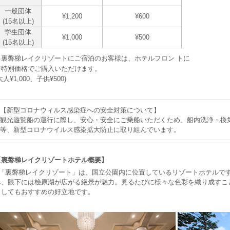
一般団体
¥1,200
¥600
(15名以上)
学生団体
¥1,000
¥500
(15名以上)
※裏磐梯レイクリゾートにご宿泊のお客様は、ホテルフロン トに
て特別価格でご購入いただけます。
大人¥1,000、子供¥500)
【新型コロナウィルス感染症への安全対策について】
観光遊覧船の運行に際し、安心・安全にご乗船いただくため、船内洗浄・換
等、新型コロナウイルス感染拡大防止に取り組んでいます。
【裏磐梯レイクリゾートホテル概要】
「裏磐梯レイクリゾート」は、国立公園内に位置しているリゾートホテルで
み、眼下には桧原湖が広がる絶景が魅力。見るたびに様々な色彩を織り成すこ
としてもおすすめの好立地です。