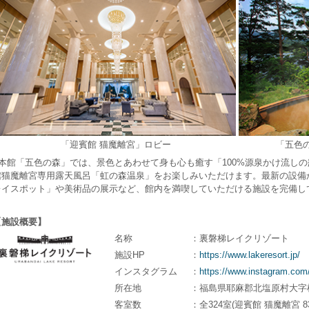
「迎賓館 猫魔離宮」ロビー
「五色の
本館「五色の森」では、景色とあわせて身も心も癒す「100%源泉かけ流し
館猫魔離宮専用露天風呂「虹の森温泉」をお楽しみいただけます。最新の設備
レイスポット」や美術品の展示など、館内を満喫していただける施設を完備し
【施設概要】
名称
：裏磐梯レイクリゾート
施設HP
：
https://www.lakeresort.jp/
インスタグラム
：
https://www.instagram.com/
所在地
：福島県耶麻郡北塩原村大字桧
客室数
：全324室(迎賓館 猫魔離宮 8