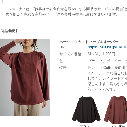
ベルーナでは、“お客様の衣食住遊を豊かにする商品やサービスの提供”
代を捉えた多彩な商品やサービスを今後も提供し続けてまいります。
【商品概要】
ベーシックカットソープルオーバー
URL
：
https://belluna.jp/01/0
サイズ／価格
：M～3L／1,290円
色
：ブラック、ボルドー、
特長
：Beautiful Cott
でベーシックな着こなし
しても、レイヤードアイ
楽しめます。滑らかな着
能アイテムです。