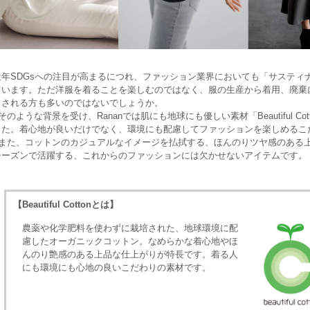
近年SDGsへの注目が高まるにつれ、ファッション業界においても「サスティ
ています。ただ洋服を着ることを楽しむのではなく、服の生産から着用、廃棄
目される方も多いのではないでしょうか。
のような背景を受け、Rananでは肌にも地球にも優しい素材「Beautiful C
した。着心地が良いだけでなく、環境にも配慮してファッションを楽しめるこ
また、コットンのカジュアルなイメージを払拭する、ほんのりツヤ感のある
シーズンで活躍する、これからのファッションには欠かせないアイテムです。
【Beautiful Cottonとは】
農薬や化学肥料を使わずに栽培された、地球環境に配
慮したオーガニックコットン。なめらかな着心地やほ
んのり艶感のある上品な仕上がりが特長です。着る人
にも環境にも心地の良いこだわりの素材です。