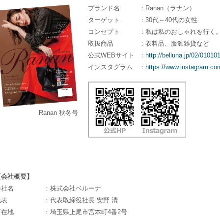
ブランド名
：Ranan（ラナン）
ターゲット
：30代～40代の女性
コンセプト
：私は私のおしゃれを行く
取扱商品
：衣料品、服飾雑貨など
公式WEBサイト
：
http://belluna.jp/02/01010
インスタグラム
：
https://www.instagram.com
Ranan 秋冬号
【会社概要】
会社名
：株式会社ベルーナ
代表
：代表取締役社長 安野 清
所在地
：埼玉県上尾市宮本町4番2号