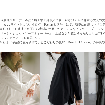
株式会社ベルーナ（本社：埼玉県上尾市／代表：安野 清）が展開する大人の女性
は、WEBサイトおよびカタログ「Ranan 秋冬号」にて、環境に配慮したサ
今回は肌にも地球にも優しい素材を使用したアイテムをピックアップ。 シン
「ベーシックカットソープルオーバー」、上品なツヤ感とゆったりとしたフレ
キシワンピース」の2商品です。
回は、2商品に使用されているこだわりの素材「Beautiful Cotton」の