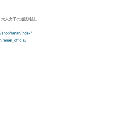
。大人女子の通販雑誌。
1/shop/ranan/index/
/ranan_official/