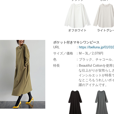
ポケット付きマキシワンピース
URL
：
https://belluna.jp/01/0
サイズ／価格
：M～3L／2,079円
色
：ブラック、チャコール
特長
：Beautiful Cott
な仕上がりが女性らしさ
インシルエットが特長で
なところもうれしいポイ
躍のアイテムです。