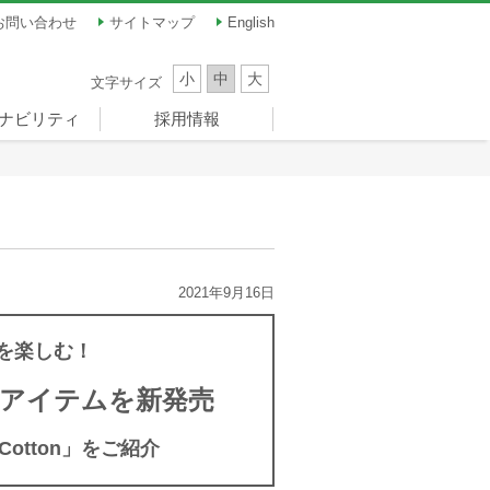
お問い合わせ
サイトマップ
English
小
中
大
文字サイズ
ナビリティ
採用情報
ナビリティ
員メッセージ
題（マテリア
ンス
ツ振興
新卒採用
キャリア採用
パート・アルバイト
）
ーナドーム）
採用
2021年9月16日
を楽しむ！
ルアイテムを新発売
Cotton」をご紹介