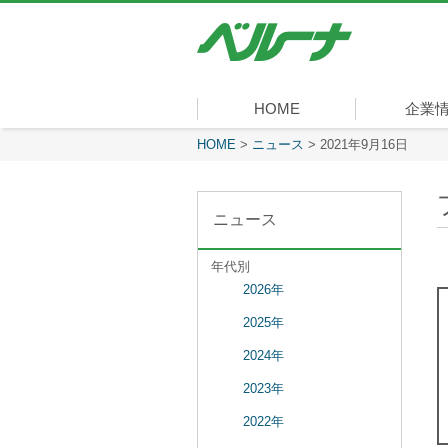
株
式
会
社
ベ
HOME
企業
ル
ー
現在表示しているページ
HOME
>
ニュース
>
2021年9月16日
社長メッセ
会社概要
経営理念
沿革
組織図
事業内容
役員一覧
所在地
ナ
ニュース
年代別
2026年
2025年
2024年
2023年
2022年