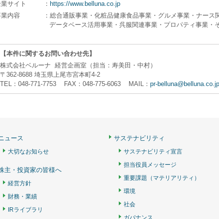
企業サイト
：
https://www.belluna.co.jp
事業内容
：総合通販事業・化粧品健康食品事業・グルメ事業・ナース
データベース活用事業・呉服関連事業・プロパティ事業・
【本件に関するお問い合わせ先】
株式会社ベルーナ 経営企画室（担当：寿美田・中村）
〒362-8688 埼玉県上尾市宮本町4-2
TEL：048-771-7753 FAX：048-775-6063 MAIL：
pr-belluna@belluna.co.j
ニュース
サステナビリティ
大切なお知らせ
サステナビリティ宣言
担当役員メッセージ
株主・投資家の皆様へ
重要課題（マテリアリティ）
経営方針
環境
財務・業績
社会
IRライブラリ
ガバナンス