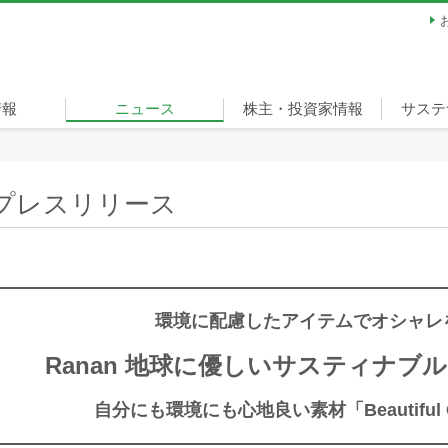
情報
ニュース
株主・投資家情報
サステ
ージ
経営方針
財務・業績
IRライブラリ
株式情報
個人投資家の皆様へ
サステ
担当役
重要課
環境
社会
ガバナ
スポー
宣言
リティ
（ベル
プレスリリース
環境に配慮したアイテムでオシャレ
Ranan 地球に優しいサスティナブ
自分にも環境にも心地良い素材「Beautiful 