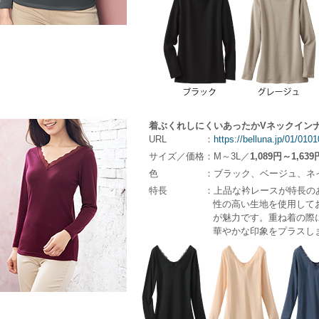
着ぶくれしにくいあったかVネックイン
URL
：
https://belluna.jp/01/01
サイズ／価格
：M～3L／
1,089円～1,639
色
：ブラック、ベージュ、ネ
特長
：上品な衿レースが特長の
性の高い生地を使用して
が魅力です。重ね着の際
華やかな印象をプラスし