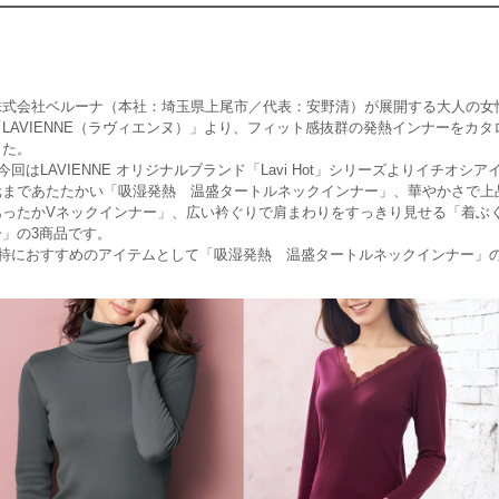
株式会社ベルーナ（本社：埼玉県上尾市／代表：安野清）が展開する大人の女
「LAVIENNE（ラヴィエンヌ）」より、フィット感抜群の発熱インナーをカ
した。
今回はLAVIENNE オリジナルブランド「Lavi Hot」シリーズよりイチオ
元まであたたかい「吸湿発熱 温盛タートルネックインナー」、華やかさで上
あったかVネックインナー」、広い衿ぐりで肩まわりをすっきり見せる「着ぶ
ー」の3商品です。
特におすすめのアイテムとして「吸湿発熱 温盛タートルネックインナー」