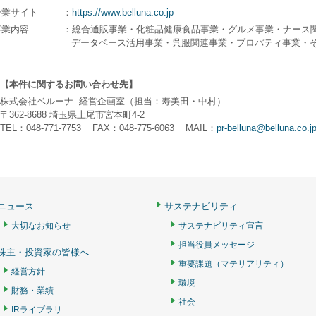
企業サイト
：
https://www.belluna.co.jp
事業内容
：総合通販事業・化粧品健康食品事業・グルメ事業・ナース
データベース活用事業・呉服関連事業・プロパティ事業・
【本件に関するお問い合わせ先】
株式会社ベルーナ 経営企画室（担当：寿美田・中村）
〒362-8688 埼玉県上尾市宮本町4-2
TEL：048-771-7753 FAX：048-775-6063 MAIL：
pr-belluna@belluna.co.j
ニュース
サステナビリティ
大切なお知らせ
サステナビリティ宣言
担当役員メッセージ
株主・投資家の皆様へ
重要課題（マテリアリティ）
経営方針
環境
財務・業績
社会
IRライブラリ