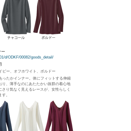
ナー
0101/d/ODKF/00082/goods_detail/
円
イビー、オフホワイト、ボルドー
あったかインナー。体にフィットする伸縮
おり、薄手なのにあたたかい抜群の着心地
にさり気なく見えるレースが、女性らしく
ます。