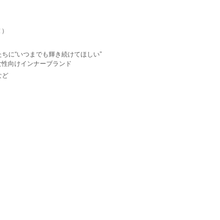
ヌ）
ちに“いつまでも輝き続けてほしい”
性向けインナーブランド
など