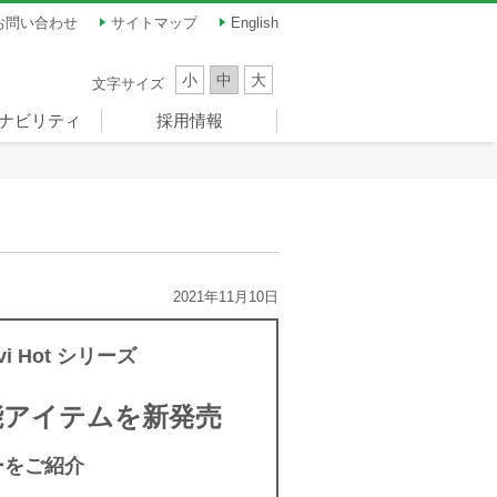
お問い合わせ
サイトマップ
English
小
中
大
文字サイズ
ナビリティ
採用情報
ナビリティ
員メッセージ
題（マテリア
ンス
ツ振興
新卒採用
キャリア採用
パート・アルバイト
）
ーナドーム）
採用
2021年11月10日
 Hot シリーズ
能アイテムを新発売
ーをご紹介