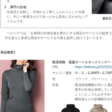
す。
２．厚手の生地
従来品と比較し、生地がより厚くふんわりとした仕様
に。中に一枚着るだけであったかな真冬に欠かせないア
イテムです。
ベルーナでは、“お客様の衣食住遊を豊かにする商品やサービスの提供”
代を捉えた多彩な商品やサービスを今後も提供し続けてまいります。
【商品概要】
吸湿発熱 温盛タートルネックインナー
URL
：
https://belluna.jp/01/01
サイズ／価格
：M～3L／
2,189円～2,739
色
：ブラック、グレージュ、
特長
：吸湿発熱機能が付いた裏
厚手の生地を使用している
にくいところもおすすめ
菌防臭などの多機能付き