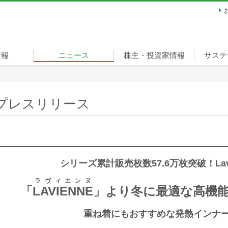
情報
ニュース
株主・投資家情報
サステ
ージ
経営方針
財務・業績
IRライブラリ
株式情報
個人投資家の皆様へ
サステ
担当役
重要課
環境
社会
ガバナ
スポー
宣言
リティ
（ベル
プレスリリース
シリーズ累計販売枚数57.6万枚突破！Lavi
ラヴィエンヌ
「
LAVIENNE
」より冬に最適な高機
重ね着にもおすすめな発熱インナ