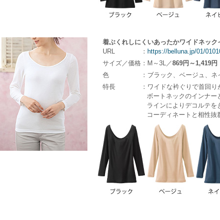
着ぶくれしにくいあったかワイドネック
URL
：
https://belluna.jp/01/01
サイズ／価格
：M～3L／
869円～1,419円
色
：ブラック、ベージュ、ネ
特長
：ワイドな衿ぐりで首回り
ボートネックのインナー
ラインによりデコルテを
コーディネートと相性抜