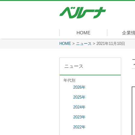
株
式
会
社
ベ
HOME
企業
ル
ー
現在表示しているページ
HOME
>
ニュース
>
2021年11月10日
社長メッセ
会社概要
経営理念
沿革
組織図
事業内容
役員一覧
所在地
ナ
ニュース
年代別
2026年
2025年
2024年
2023年
2022年