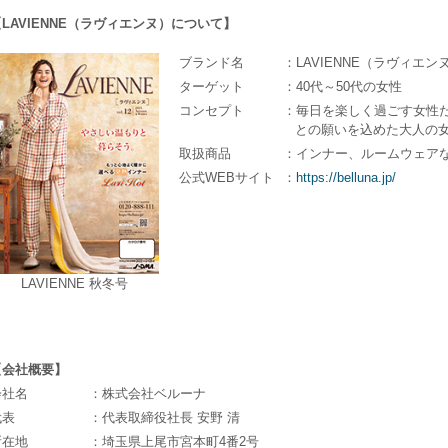
【LAVIENNE（ラヴィエンヌ）について】
ブランド名
：LAVIENNE（ラヴィエン
ターゲット
：40代～50代の女性
コンセプト
：毎日を楽しく過ごす女性た
との願いを込めた大人の女
取扱商品
：インナー、ルームウェア
公式WEBサイト
：
https://belluna.jp/
LAVIENNE 秋冬号
【会社概要】
会社名
：株式会社ベルーナ
代表
：代表取締役社長 安野 清
所在地
：埼玉県上尾市宮本町4番2号