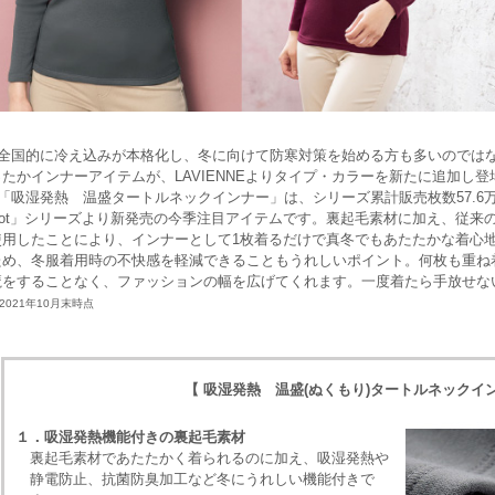
全国的に冷え込みが本格化し、冬に向けて防寒対策を始める方も多いのでは
ったかインナーアイテムが、LAVIENNEよりタイプ・カラーを新たに追加し
「吸湿発熱 温盛タートルネックインナー」は、シリーズ累計販売枚数57.6万
Hot」シリーズより新発売の今季注目アイテムです。裏起毛素材に加え、従来の「L
使用したことにより、インナーとして1枚着るだけで真冬でもあたたかな着心
ため、冬服着用時の不快感を軽減できることもうれしいポイント。何枚も重ね
魔をすることなく、ファッションの幅を広げてくれます。一度着たら手放せな
2021年10月末時点
【 吸湿発熱 温盛(ぬくもり)タートルネックイ
１．吸湿発熱機能付きの裏起毛素材
裏起毛素材であたたかく着られるのに加え、吸湿発熱や
静電防止、抗菌防臭加工など冬にうれしい機能付きで