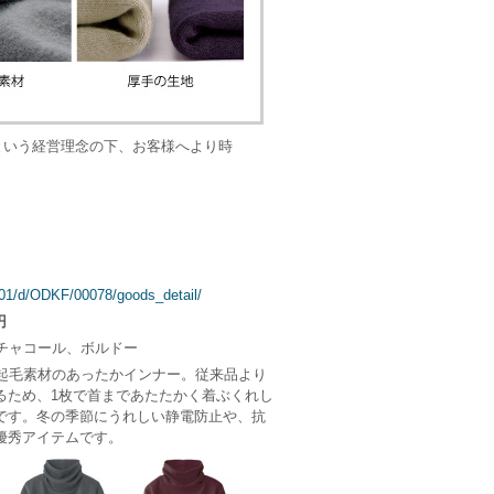
という経営理念の下、お客様へより時
0101/d/ODKF/00078/goods_detail/
円
チャコール、ボルドー
起毛素材のあったかインナー。従来品より
ため、1枚で首まであたたかく着ぶくれし
です。冬の季節にうれしい静電防止や、抗
優秀アイテムです。