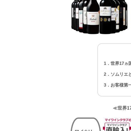
1．世界17
2．ソムリエ
3．お客様第
≪世界1