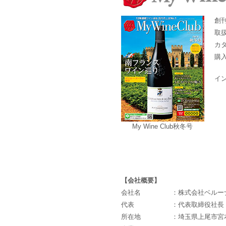
創
取
カ
購
イ
My Wine Club秋冬号
【会社概要】
会社名
：株式会社ベルー
代表
：代表取締役社長 
所在地
：埼玉県上尾市宮