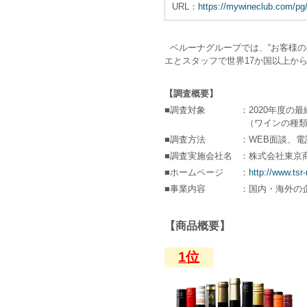
URL：
https://mywineclub.com/pg
ベルーナグループでは、“お客様の
エとスタッフで世界17か国以上か
【調査概要】
■調査対象
：2020年度の
（ワインの種類
■調査方法
：WEB面談、
■調査実施会社名
：株式会社東京
■ホームページ
：
http://www.tsr-
■事業内容
：国内・海外の
【商品概要】
1位