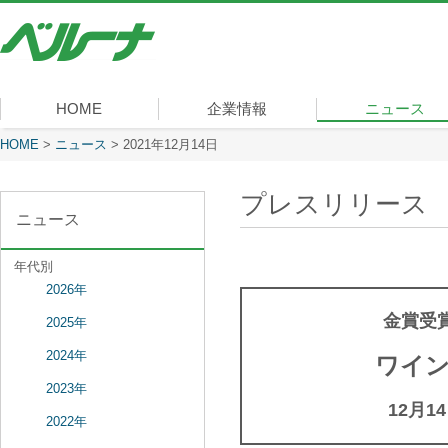
株
式
会
社
ベ
HOME
企業情報
ニュース
ル
ー
現在表示しているページ
HOME
>
ニュース
>
2021年12月14日
社長メッセージ
会社概要
経営理念
沿革
組織図
事業内容
役員一覧
所在地
ナ
プレスリリース
ニュース
年代別
2026年
金賞受賞
2025年
2024年
ワイン
2023年
12月
2022年