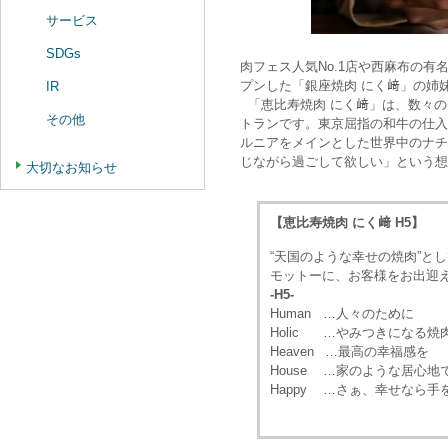
サービス
SDGs
肉フェス人気No.1店や西麻布の
プンした「銀座焼肉 にく﨑」の姉
IR
「恵比寿焼肉 にく﨑」は、数々の
その他
トランです。東京屈指の和牛の仕入
ルニアをメインとした世界中のナチ
じながら過ごして欲しい」という想
大切なお知らせ
【恵比寿焼肉 にく﨑 H5】
“天国のような幸せの焼肉”とし
モットーに、お客様をお出迎
-H5-
Human …人々のために
Holic …やみつきになる焼
Heaven …最高の幸福感を
House …家のような居心地
Happy …さぁ、幸せなら手