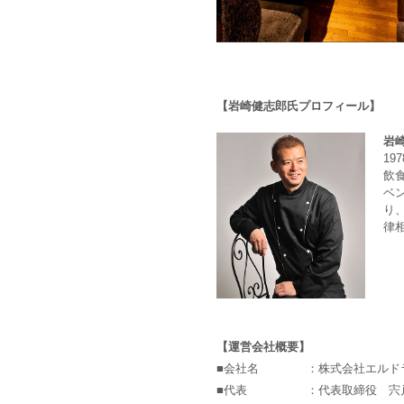
【岩崎健志郎氏プロフィール】
岩
19
飲
ベ
り
律
【運営会社概要】
■会社名
：株式会社エルド
■代表
：代表取締役 宍