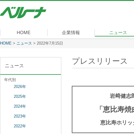
株
式
会
社
ベ
HOME
企業情報
ニュース
ル
ー
現在表示しているページ
HOME
>
ニュース
>
2022年7月15日
社長メッセージ
会社概要
経営理念
沿革
組織図
事業内容
役員一覧
所在地
ナ
プレスリリース
ニュース
年代別
2026年
岩﨑健志
2025年
2024年
「恵比寿焼肉
2023年
恵比寿ホリッ
2022年