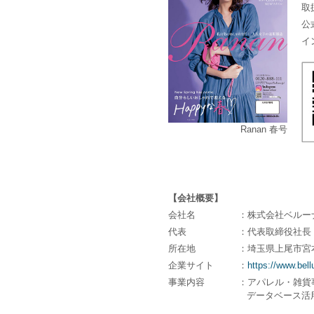
取
公
イ
Ranan 春号
【会社概要】
会社名
：株式会社ベルー
代表
：代表取締役社長 
所在地
：埼玉県上尾市宮
企業サイト
：
https://www.bell
事業内容
：アパレル・雑貨
データベース活用