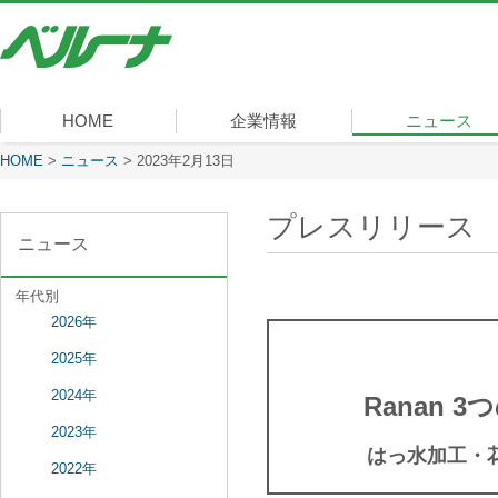
株
式
会
社
ベ
HOME
企業情報
ニュース
ル
ー
現在表示しているページ
HOME
>
ニュース
>
2023年2月13日
社長メッセージ
会社概要
経営理念
沿革
組織図
事業内容
役員一覧
所在地
ナ
プレスリリース
ニュース
年代別
2026年
2025年
2024年
Ranan
2023年
はっ水加工・
2022年