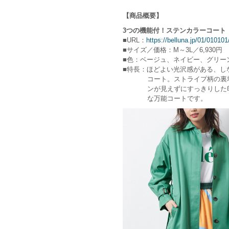
【商品概要】
3つの機能付！ステンカラーコート
■URL：
https://belluna.jp/01/0101
■サイズ／価格：M～3L／6,930円
■色：ベージュ、ネイビー、グリー
■特長：ほどよい光沢感がある、し
コート。ストライプ柄の裏地に
ンが見えずにすっきりした印象
な万能コートです。