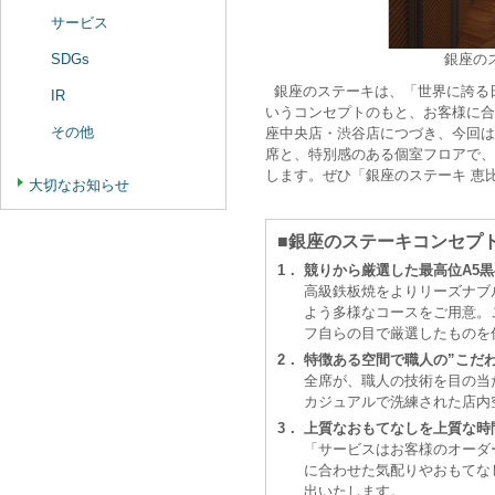
サービス
SDGs
銀座の
銀座のステーキは、「世界に誇る
IR
いうコンセプトのもと、お客様に合
その他
座中央店・渋谷店につづき、今回は
席と、特別感のある個室フロアで、
します。ぜひ「銀座のステーキ 恵
大切なお知らせ
■銀座のステーキコンセプ
1．
競りから厳選した最高位A5
高級鉄板焼をよりリーズナブ
よう多様なコースをご用意。
フ自らの目で厳選したものを
2．
特徴ある空間で職人の”こだ
全席が、職人の技術を目の当
カジュアルで洗練された店内
3．
上質なおもてなしを上質な時
「サービスはお客様のオーダ
に合わせた気配りやおもてな
出いたします。