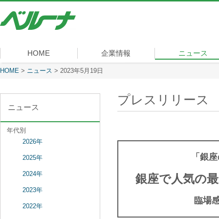
株
式
会
社
ベ
HOME
企業情報
ニュース
ル
ー
現在表示しているページ
HOME
>
ニュース
>
2023年5月19日
社長メッセージ
会社概要
経営理念
沿革
組織図
事業内容
役員一覧
所在地
ナ
プレスリリース
ニュース
年代別
2026年
「銀座
2025年
2024年
銀座で人気の最
2023年
臨場
2022年