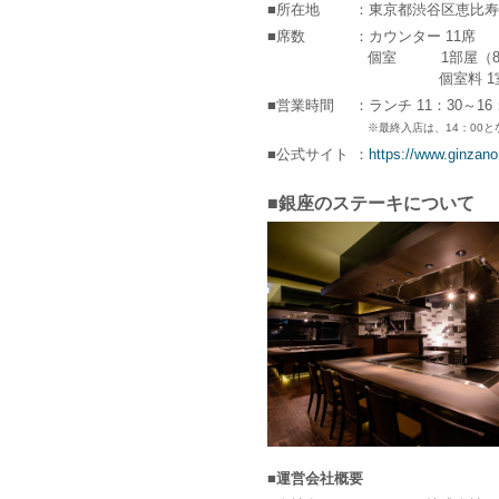
■所在地
：東京都渋谷区恵比寿南
■席数
：カウンター 11席
個室 1部屋（8名
個室料 1室5,
■営業時間
：ランチ 11：30～16：0
※最終入店は、14：00
■公式サイト
：
https://www.ginzano
■銀座のステーキについて
■運営会社概要