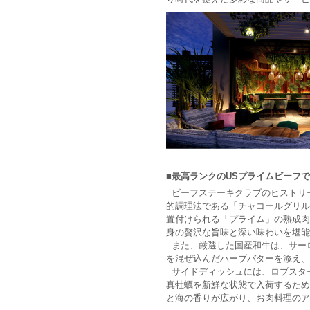
■最高ランクのUSプライムビーフ
ビーフステーキクラブのヒストリ
的調理法である「チャコールグリル
置付けられる「プライム」の熟成肉
身の贅沢な旨味と深い味わいを堪能
また、厳選した国産和牛は、サー
を混ぜ込んだハーブバターを添え、
サイドディッシュには、ロブスタ
真牡蠣を新鮮な状態で入荷するため
と海の香りが広がり、お肉料理のア