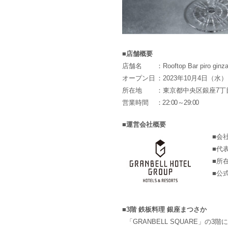
■店舗概要
店舗名
：Rooftop Bar pir
オープン日
：2023年10月4日（水）
所在地
：東京都中央区銀座7丁目
営業時間
：22:00～29:00
■運営会社概要
■会
■代
■所
■公
■3階 鉄板料理 銀座まつさか
「GRANBELL SQUARE」