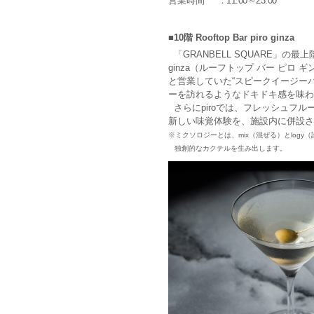
営業時間
：11:00～23:00
■10階 Rooftop Bar piro ginza
「GRANBELL SQUARE」の最上
ginza（ルーフトップ バー ピロ
と営業していた“スピークイージー
ーを訪れるようなドキドキ感を味わ
さらにpiroでは、フレッシュフ
新しい味覚体験を、施設内に併設さ
※ミクソロジーとは、mix（混ぜる）とlo
独創的なカクテルを生み出します。