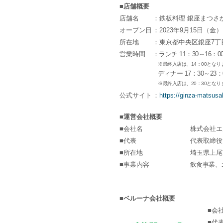
■店舗概要
店舗名
：鉄板料理 銀座まつさ
オープン日
：2023年9月15日（金）
所在地
：東京都中央区銀座7丁目
営業時間
：ランチ 11：30～16：00
※最終入店は、14：00となり
ディナー 17：30～23：00
※最終入店は、20：30となり
公式サイト
：
https://ginza-matsusa
■運営会社概要
■会社名
株式会社エ
■代表
代表取締役
■所在地
埼玉県上尾
■事業内容
飲食事業、
■ベルーナ会社概要
■会
■代