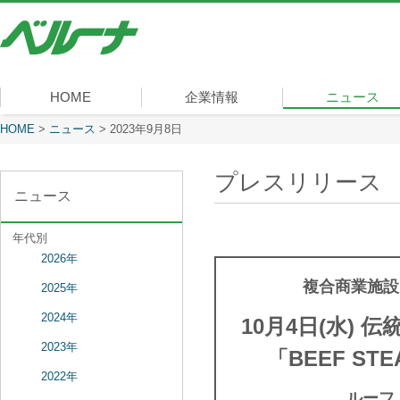
株
式
会
社
ベ
HOME
企業情報
ニュース
ル
ー
現在表示しているページ
HOME
>
ニュース
>
2023年9月8日
社長メッセージ
会社概要
経営理念
沿革
組織図
事業内容
役員一覧
所在地
ナ
プレスリリース
ニュース
年代別
2026年
複合商業施設「
2025年
2024年
10月4日(水)
2023年
「BEEF ST
2022年
ルーフ