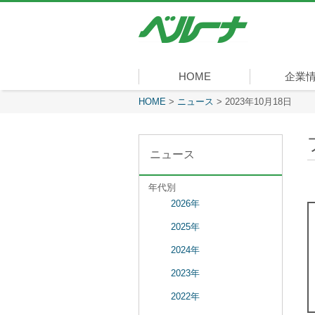
株
式
会
社
ベ
HOME
企業
ル
ー
現在表示しているページ
HOME
>
ニュース
>
2023年10月18日
社長メッセ
会社概要
経営理念
沿革
組織図
事業内容
役員一覧
所在地
ナ
ニュース
年代別
2026年
2025年
2024年
2023年
2022年