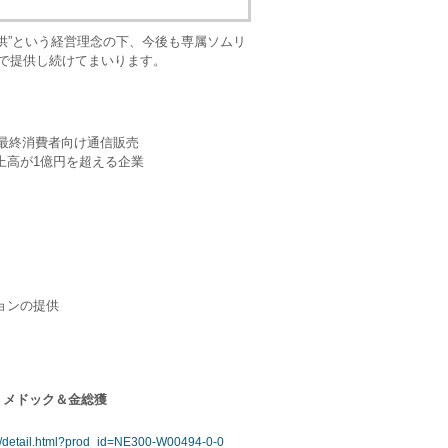
供”という経営理念の下、今後も専属ソムリ
格で提供し続けてまいります。
の最終消費者向け通信販売
上高が1億円を超える企業
ョンの提供
ー・メドック＆金総獲
s/detail.html?prod_id=NE300-W00494-0-0