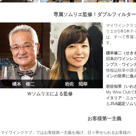
専属ソムリエ監修！ダブルフィルター
マイワインクラ
リエが1本1本
は、すべて専属
す。
磧本修二（せき
日本のワインレ
ンプス・ワイン
情報誌執筆や講
インの世界に進
岩佐知草（いわ
My Wine Clubで
Ｗソムリエによる監修
イタリア・ニュ
る
JSA認定ソム
お客様第一主義
「マイワインクラブ」ではお客様第一主義を掲げ、日々寄せられるお客様の