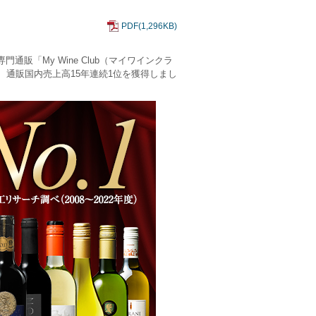
PDF(1,296KB)
「My Wine Club（マイワインクラ
通販国内売上高15年連続1位を獲得しまし