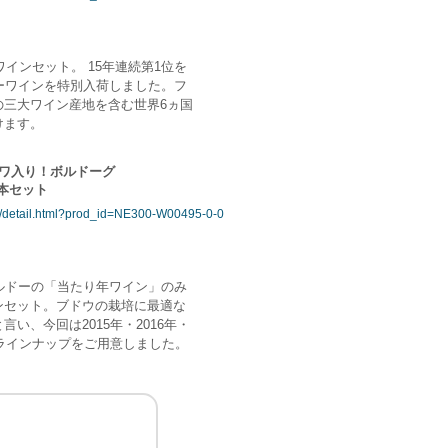
インセット。 15年連続第1位を
ーワインを特別入荷しました。フ
三大ワイン産地を含む世界6ヵ国
けます。
ョワ入り！ボルドーグ
本セット
s/detail.html?prod_id=NE300-W00495-0-0
ルドーの「当たり年ワイン」のみ
セット。ブドウの栽培に最適な
、今回は2015年・2016年・
ラインナップをご用意しました。