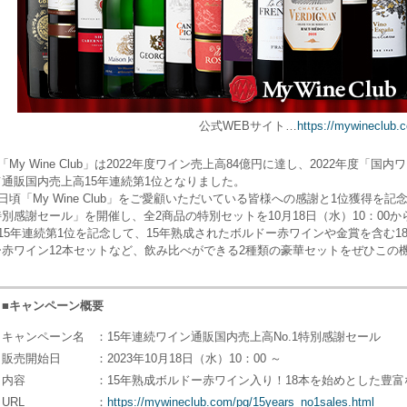
公式WEBサイト…
https://mywineclub.
「My Wine Club」は2022年度ワイン売上高84億円に達し、2022年度
て通販国内売上高15年連続第1位となりました。
日頃「My Wine Club」をご愛顧いただいている皆様への感謝と1位獲得を記
特別感謝セール」を開催し、全2商品の特別セットを10月18日（水）10：00
15年連続第1位を記念して、15年熟成されたボルドー赤ワインや金賞を含む1
ー赤ワイン12本セットなど、飲み比べができる2種類の豪華セットをぜひこの
■キャンペーン概要
キャンペーン名
：15年連続ワイン通販国内売上高No.1特別感謝セール
販売開始日
：2023年10月18日（水）10：00 ～
内容
：15年熟成ボルドー赤ワイン入り！18本を始めとした豊
URL
：
https://mywineclub.com/pg/15years_no1sales.html