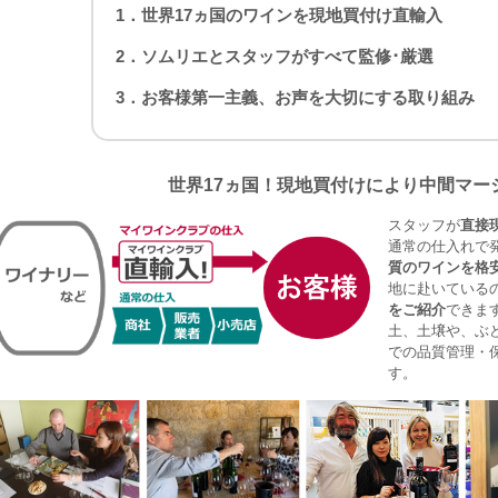
1．世界17ヵ国のワインを現地買付け直輸入
2．ソムリエとスタッフがすべて監修･厳選
3．お客様第一主義、お声を大切にする取り組み
世界17ヵ国！現地買付けにより中間マー
スタッフが
直接
通常の仕入れで
質のワインを格
地に赴いている
をご紹介
できま
土、土壌や、ぶ
での品質管理・
す。