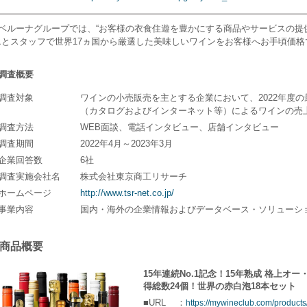
ベルーナグループでは、“お客様の衣食住遊を豊かにする商品やサービスの提
エとスタッフで世界17ヵ国から厳選した美味しいワインをお客様へお手頃価
■調査概要
■調査対象
ワインの小売販売を主とする企業において、2022年度
（カタログおよびインターネット等）によるワインの売
■調査方法
WEB面談、電話インタビュー、店舗インタビュー
■調査期間
2022年4月～2023年3月
■企業回答数
6社
■調査実施会社名
株式会社東京商工リサーチ
■ホームページ
http://www.tsr-net.co.jp/
■事業内容
国内・海外の企業情報およびデータベース・ソリューシ
■商品概要
15年連続No.1記念！15年熟成 格上オ
得総数24個！世界の赤白泡18本セット
■URL
：
https://mywineclub.com/product