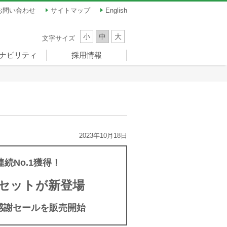
お問い合わせ
サイトマップ
English
小
中
大
文字サイズ
ナビリティ
採用情報
ナビリティ
員メッセージ
題（マテリア
ンス
ツ振興
新卒採用
キャリア採用
パート・アルバイト
）
ーナドーム）
採用
2023年10月18日
連続No.1獲得！
セットが新登場
別感謝セールを販売開始