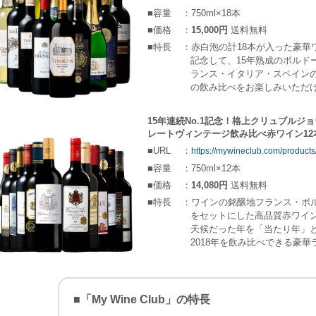
■容量
：750ml×18本
■価格
：
15,000円
送料無料
■特長
：赤白泡の計18本が入った豪華ワ
記念して、15年熟成のボルド
ランス・イタリア・スペインの
の飲み比べをお楽しみいただ
15年連続No.1記念！格上クリュブルジ
レートヴィンテージ飲み比べ赤ワイン12
■URL
：
https://mywineclub.com/product
■容量
：750ml×12本
■価格
：
14,080円
送料無料
■特長
：ワインの銘醸地フランス・ボ
をセットにした高品質赤ワイン
天候だった年を「当たり年」と言い
2018年を飲み比べできる豪華
■「My Wine Club」の特長