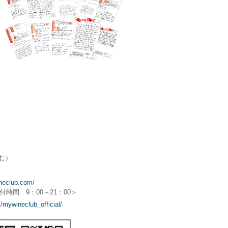
含む）
ineclub.com/
受付時間 9：00～21：00＞
/mywineclub_official/