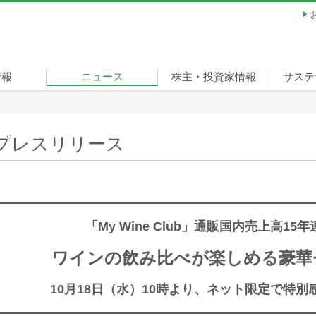
情報
ニュース
株主・投資家情報
サステ
ージ
経営方針
財務・業績
IRライブラリ
株式情報
個人投資家の皆様へ
サステ
担当役
重要課
環境
社会
ガバナ
スポー
宣言
リティ
（ベル
プレスリリース
「My Wine Club」通販国内売上高15年
ワインの飲み比べが楽しめる豪華
10月18日（水）10時より、ネット限定で特