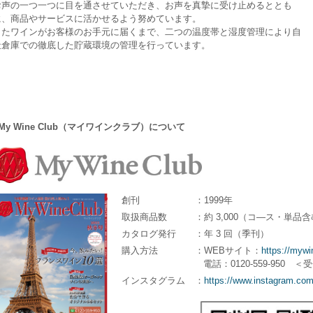
お声の一つ一つに目を通させていただき、お声を真摯に受け止めるととも
に、商品やサービスに活かせるよう努めています。
またワインがお客様のお手元に届くまで、二つの温度帯と湿度管理により自
社倉庫での徹底した貯蔵環境の管理を行っています。
My Wine Club（マイワインクラブ）について
創刊
：1999年
取扱商品数
：約 3,000（コ―ス・単品
カタログ発行
：年 3 回（季刊）
購入方法
：WEBサイト：
https://myw
電話：0120-559-950 ＜
インスタグラム
：
https://www.instagram.com