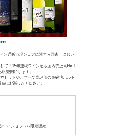
com/
「国内ワイン通販市場シェアに関する調査」におい
念して「15年連続ワイン通販国内売上高No.1
から販売開始します。
8本セットや、すべて高評価の銘醸地ボルド
機会にお楽しみください。
富なワインセットを限定販売