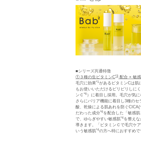
■シリーズ共通特徴
*3
①３種の生ビタミンC
配合 × 敏
*1
毛穴に効果
があるビタミンCは肌
もお使いいただけるピリピリしにく
*6
ンＣ
）に着目し採用。毛穴が気に
さらにバリア機能に着目し3種のセ
酸、乾燥による肌あれを防ぐCICA
*6
だわった成分
を配合した「敏感肌
*4
で、ゆらぎやすい敏感肌
を整えな
導きます。「ビタミンＣで毛穴ケア
*4
いう敏感肌
の方へ特におすすめで