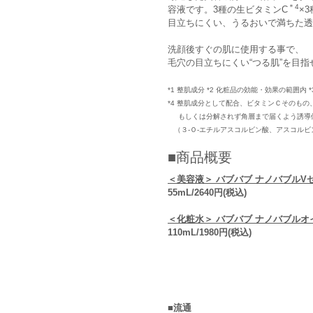
＊4
容液です。3種の生ビタミンC
×
目立ちにくい、うるおいで満ちた透
洗顔後すぐの肌に使用する事で、
毛穴の目立ちにくい“つる肌”を目指
*1 整肌成分 *2 化粧品の効能・効果の範囲内 *
*4 整肌成分として配合、ビタミンＣそのもの
もしくは分解されず角層まで届くよう誘導
（３-Ｏ-エチルアスコルビン酸、アスコルビ
■商品概要
＜美容液＞ バブバブ ナノバブルV
55mL/2640円(税込)
＜化粧水＞ バブバブ ナノバブル
110mL/1980円(税込)
■流通