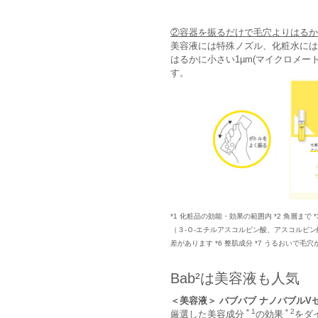
②容器を振るだけで毛穴よりはるか
美容液には特殊ノズル、化粧水には
はるかに小さい1µm(マイクロメー
す。
*1 化粧品の効能・効果の範囲内 *2 角層
（３-Ｏ-エチルアスコルビン酸、アスコルビン
差があります *6 整肌成分 *7 うるおいで毛
Bab²は美容液も人気
＜美容液＞ バブバブ ナノバブルV
＊1
＊2
厳選した美容成分
の効果
をダ