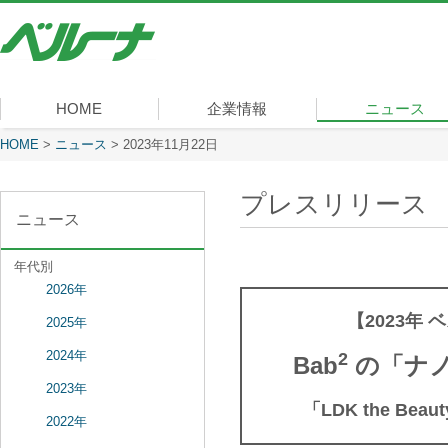
株
式
会
社
ベ
HOME
企業情報
ニュース
ル
ー
現在表示しているページ
HOME
>
ニュース
>
2023年11月22日
社長メッセージ
会社概要
経営理念
沿革
組織図
事業内容
役員一覧
所在地
ナ
プレスリリース
ニュース
年代別
2026年
【2023年
2025年
2024年
2
Bab
の「ナノ
2023年
「LDK the 
2022年