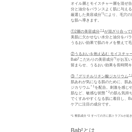
オイル層とモイスチャー層を混ぜ合
分と油分をバランスよく肌に与える
*1
厳選した美容成分
により、毛穴の
な肌へ導きます。
＊1
①2層の美容成分
が混ざり合って
美肌に欠かせない水分と油分をバラ
うるおい効果で肌のキメを整えて毛
②うるおいを抱え込む モイスチャ
2
*1
Bab
こだわりの美容成分
がお互い
留まらせ、うるおい効果を長時間キ
＊
③『グリチルリチン酸ジカリウム
肌あれが気になる肌のために、肌あ
＊1
ジカリウム
を配合。刺激を感じ
＊2
肌など、敏感な状態
の肌も気持
でくすみやすくなる肌に着目し、Ba
ケアに注目の成分です。
*1 整肌成分 *2 すべての方に肌トラブルが
Bab²とは