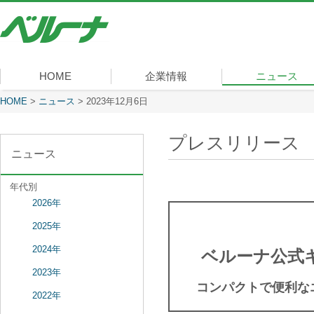
株
式
会
社
ベ
HOME
企業情報
ニュース
ル
ー
現在表示しているページ
HOME
>
ニュース
>
2023年12月6日
社長メッセージ
会社概要
経営理念
沿革
組織図
事業内容
役員一覧
所在地
ナ
プレスリリース
ニュース
年代別
2026年
2025年
2024年
ベルーナ公式
2023年
コンパクトで便利な
2022年