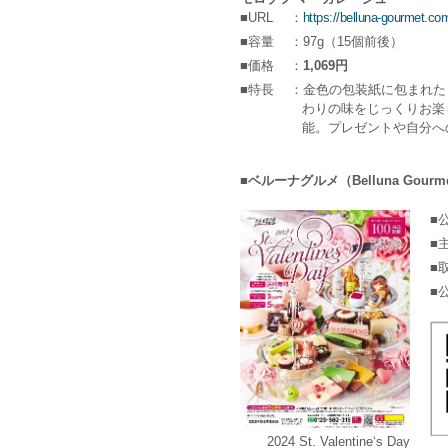
■URL
：
https://belluna-gourmet.c
■容量
：97g（15個前後）
■価格
：
1,069円
■特長
：金色の包装紙に包まれた
わりの味をじっくりお楽
能。プレゼントや自分へ
■ベルーナグルメ（Belluna Gour
■
■
■
■
2024 St. Valentine‘s Day