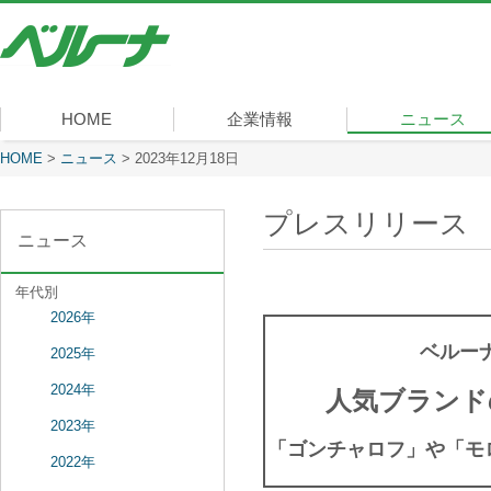
株
式
会
社
ベ
HOME
企業情報
ニュース
ル
ー
現在表示しているページ
HOME
>
ニュース
>
2023年12月18日
社長メッセージ
会社概要
経営理念
沿革
組織図
事業内容
役員一覧
所在地
ナ
プレスリリース
ニュース
年代別
2026年
ベルー
2025年
2024年
人気ブランド
2023年
「ゴンチャロフ」や「モ
2022年