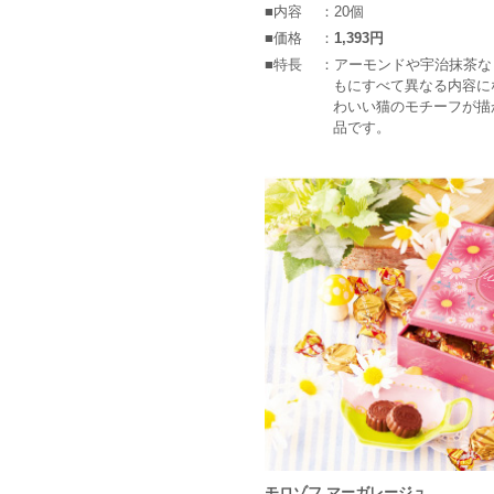
■内容
：20個
■価格
：
1,393円
■特長
：アーモンドや宇治抹茶な
もにすべて異なる内容に
わいい猫のモチーフが描
品です。
モロゾフ マーガレージュ