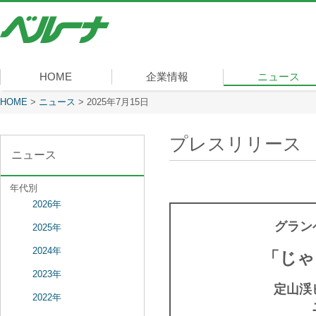
株
式
会
社
ベ
HOME
企業情報
ニュース
ル
ー
現在表示しているページ
HOME
>
ニュース
>
2025年7月15日
社長メッセージ
会社概要
経営理念
沿革
組織図
事業内容
役員一覧
所在地
ナ
プレスリリース
ニュース
年代別
2026年
グラン
2025年
2024年
「じゃ
2023年
定山渓
2022年