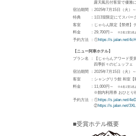
露天風呂付客室で優雅
宿泊期間
：2025年7月15日（火）～
特典
：1日3室限定にてスパー
客室
：じゃらん限定【禁煙】
料金
：29,700円～
※2名1室1名
予約方法
：①
https://s.jalan.net/
【ニュー阿寒ホテル】
プラン名
：【じゃらんアワード受賞
四季折々のビュッフェ
宿泊期間
：2025年7月15日（火）～
客室
：シャングリラ館 和室【
料金
：11,000円～
※4名1室1名
※館内利用券 おひとり様
予約方法
：①
https://s.jalan.net/4e
②
https://s.jalan.net/3XL
■受賞ホテル概要