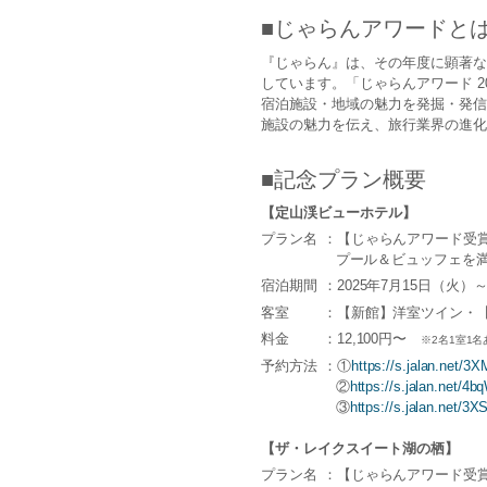
■じゃらんアワードと
『じゃらん』は、その年度に顕著な
しています。「じゃらんアワード 2
宿泊施設・地域の魅⼒を発掘・発信
施設の魅⼒を伝え、旅⾏業界の進
■記念プラン概要
【定山渓ビューホテル】
プラン名
：【じゃらんアワード受賞
プール＆ビュッフェを
宿泊期間
：2025年7月15日（火）～
客室
：【新館】洋室ツイン・【
料金
：12,100円〜
※2名1室1名
予約方法
：①
https://s.jalan.net/
②
https://s.jalan.net/4
③
https://s.jalan.net/3
【ザ・レイクスイート湖の栖】
プラン名
：【じゃらんアワード受賞