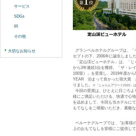
サービス
SDGs
IR
その他
グランベルホテルグループは、「そ
大切なお知らせ
セプトの下、2006年に誕生しま
「定山渓ビューホテル」は、「じゃらん
から3年連続1位を獲得。「ザ・レイ
100室）」を受賞し、2019年度か
YEAR 泊まって良かった宿大賞 
りました。
※「じゃらんアワード2020」
今回の受賞は、ひとえに日ごろよ
様にご満足いただける、快適で心地
を込めまして、今回も当ホテルにて
もてなしをご堪能いただき、素敵な
ベルーナグループでは 、“お客様
上のおもてなしを皆様にご提供して