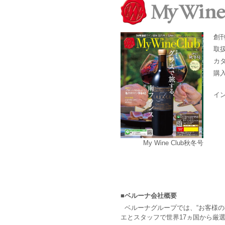
創
取
カ
購
イ
My Wine Club秋冬号
■ベルーナ会社概要
ベルーナグループでは、“お客様の
エとスタッフで世界17ヵ国から厳