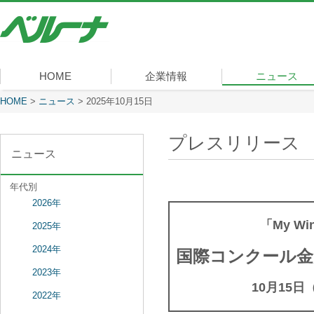
株
式
会
社
ベ
HOME
企業情報
ニュース
ル
ー
現在表示しているページ
HOME
>
ニュース
>
2025年10月15日
社長メッセージ
会社概要
経営理念
沿革
組織図
事業内容
役員一覧
所在地
ナ
プレスリリース
ニュース
年代別
2026年
「My W
2025年
2024年
国際コンクール金
2023年
10月15
2022年