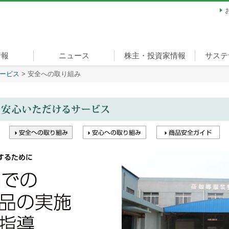
情報
ニュース
株主・投資家情報
サステ
ービス
>
安全への取り組み
ージ
経営方針
財務・業績
IRライブラリ
株式情報
個人投資家の皆様へ
サステ
担当役
重要課
環境
社会
ガバナ
スポー
宣言
リティ
（ベル