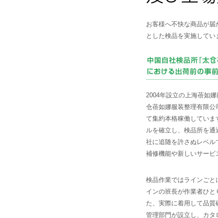
お客様へ不快な商品が届
とした検品を実施してい
2004年設立の上海蓓如
仓蓓如娜服装整理有限公司
て集約本格稼働していま
ルを確立し、検品所を通
社に追随を許さぬレベル
補修機能や新しいサービ
検品作業ではラインごと
インの班長が作業者ひと
た、実際に着用して品質
管理部門が設立し、カタ