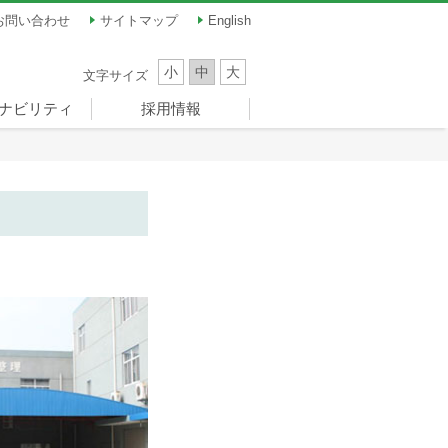
お問い合わせ
サイトマップ
English
小
中
大
文字サイズ
ナビリティ
採用情報
ナビリティ
員メッセージ
題（マテリア
ンス
ツ振興
新卒採用
キャリア採用
パート・アルバイト
）
ーナドーム）
採用