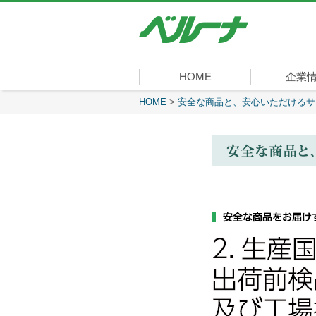
株
式
会
社
ベ
HOME
企業
ル
ー
現在表示しているページ
HOME
>
安全な商品と、安心いただけるサ
社長メッセ
会社概要
経営理念
沿革
組織図
事業内容
役員一覧
所在地
ナ