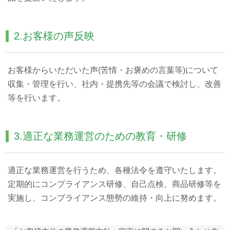
株主・投資家情報 TOP
経営理念
経営方針
サステナビリティ TOP
2.お客様の声反映
沿革
財務・業績
サステナビリティ宣言
組織図
採用情報 TOP
お客様からいただいた声(苦情・お褒めの言葉等)について
IRライブラリ
担当役員メッセージ
事業内容
収集・管理を行い、社内・提携先等の会議で検討し、改善
新卒採用
株式情報
等を行います。
重要課題（マテリアリティ）
役員一覧
キャリア採用
個人投資家の皆様へ
環境
所在地
パート・アルバイト採用
3.適正な業務運営のための教育・研修
社会
適正な業務運営を行うため、各種法令を遵守いたします。
ガバナンス
定期的にコンプライアンス研修、自己点検、商品研修等を
スポーツ振興（ベルーナドーム）
実施し、コンプライアンス態勢の維持・向上に努めます。