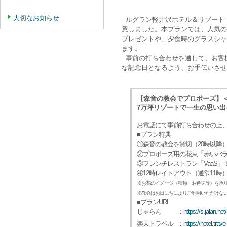
大切なお知らせ
ルグラン軽井沢ホテル＆リゾート
意しました。本プランでは、人気の
プレゼントや、夕食時のグラスシャ
ます。
事前の打ち合わせを通して、お客
な記念日となるよう、お手伝いさせ
【森音の教会でプロポーズ】＜
7万坪リゾートで一生の思い出
お電話にて事前打ち合わせの上
■プラン特典
①森音の教会を貸切（20時以降
②プロポーズ用の花束「赤いバラ
③フレンチレストラン「VaaS
④12時レイトアウト（通常11時
※お花のイメージ（種類・お色味等）を承
※教会はお日にちによりご利用いただけな
■プランURL
じゃらん
：
https://s.jalan.ne
楽天トラベル
：
https://hotel.tra