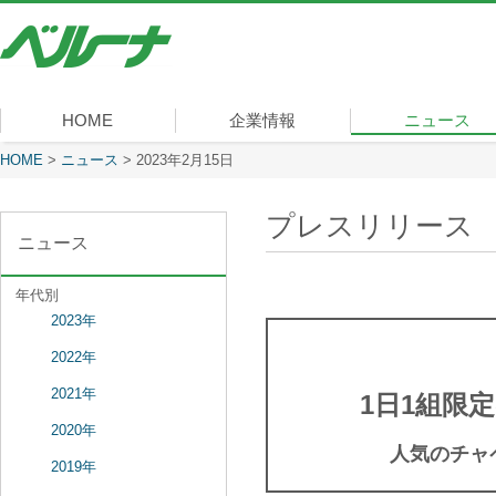
株
式
会
社
ベ
HOME
企業情報
ニュース
ル
ー
現在表示しているページ
HOME
>
ニュース
>
2023年2月15日
社長メッセージ
会社概要
経営理念
沿革
組織図
事業内容
役員一覧
所在地
ナ
プレスリリース
ニュース
年代別
2023年
2022年
2021年
1日1組限
2020年
人気のチャ
2019年