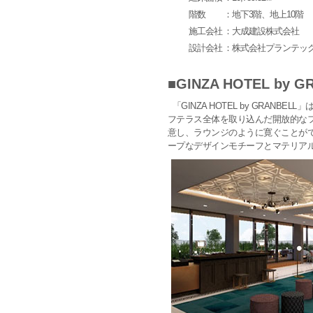
階数
：地下3階、地上10階
施工会社
：大成建設株式会社
設計会社
：株式会社プランテッ
■GINZA HOTEL by 
「GINZA HOTEL by GRA
フテラス全体を取り込んだ開放的な
意し、ラウンジのように寛ぐことが
ープなデザインモチーフとマテリア