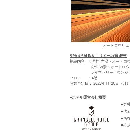
オートロウリュ
SPA＆SAUNA コリドーの湯 概要
施設内容 ：男性 内湯・オートロ
女性 内湯・オートロウリュサ
ライブラリーラウンジ、リク
フロア ：4階
開業予定日： 2023年4月10日（月
■ホテル運営会社概要
■会
■代
■所
■公