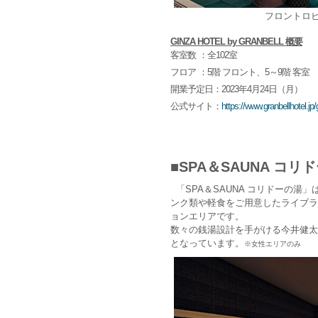
フロントロ
GINZA HOTEL by GRANBELL 概要
客室数
：全102室
フロア
：5階 フロント、5～9階 客室
開業予定日
：2023年4月24日（月）
公式サイト
：
https://www.granbellhotel.jp/
■SPA＆SAUNA コリ
「SPA＆SAUNA コリドーの湯
ンク類や軽食をご用意したライブラ
ョンエリアです。
数々の銭湯設計を手がける今井健太
となっています。
※女性エリアのみ