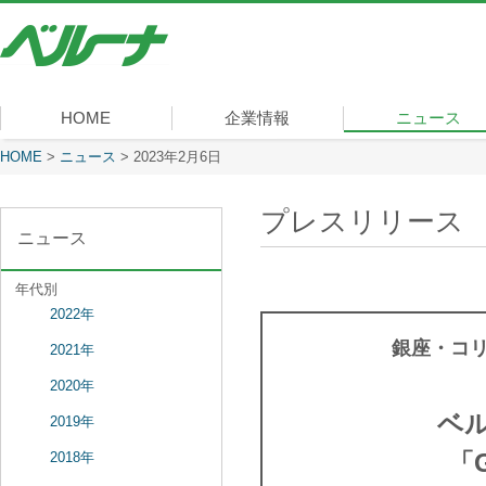
株
式
会
社
ベ
HOME
企業情報
ニュース
ル
ー
現在表示しているページ
HOME
>
ニュース
>
2023年2月6日
社長メッセージ
会社概要
経営理念
沿革
組織図
事業内容
役員一覧
所在地
ナ
プレスリリース
ニュース
年代別
2022年
銀座・コ
2021年
2020年
ベ
2019年
「
2018年