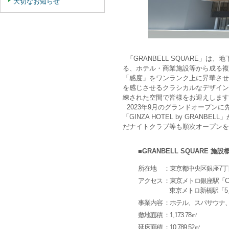
大切なお知らせ
「GRANBELL SQUARE」は、
る、ホテル・商業施設等から成る複
「感度」をワンランク上に昇華させ
を感じさせるクラシカルなデザイン
練された空間で皆様をお迎えします
2023年9月のグランドオープンに
「GINZA HOTEL by GR
だナイトクラブ等も順次オープンを
■GRANBELL SQUARE 施設
所在地
：東京都中央区銀座7丁目
アクセス
：東京メトロ銀座駅「C
東京メトロ新橋駅「5
事業内容
：ホテル、スパサウナ
敷地面積
：1,173.78㎡
延床面積
：10,789.52㎡